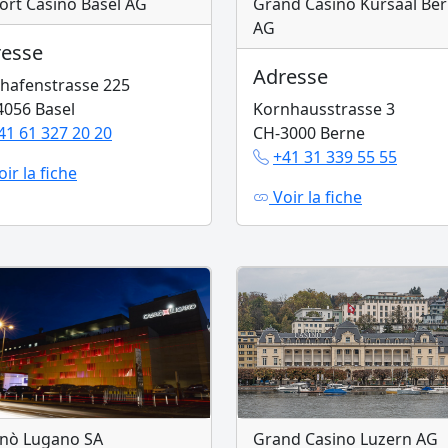
ort Casino Basel AG
Grand Casino Kursaal Be
AG
resse
Adresse
ghafenstrasse 225
4056 Basel
Kornhausstrasse 3
41 61 327 20 20
CH-3000 Berne
+41 31 339 55 55
ir la fiche
Voir la fiche
inò Lugano SA
Grand Casino Luzern AG