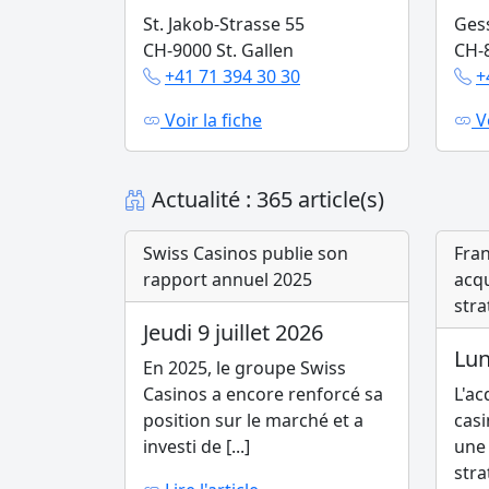
St. Jakob-Strasse 55
Gess
CH-9000 St. Gallen
CH-
+41 71 394 30 30
+
Voir la fiche
Vo
Actualité : 365 article(s)
Swiss Casinos publie son
Fran
rapport annuel 2025
acqu
stra
Jeudi 9 juillet 2026
Lun
En 2025, le groupe Swiss
Casinos a encore renforcé sa
L'ac
position sur le marché et a
cas
investi de [...]
une 
strat