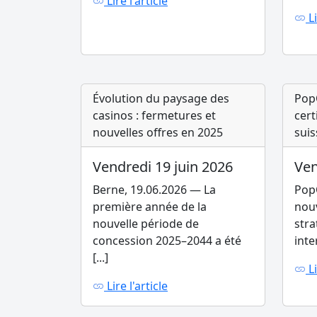
Lire l'article
Li
Évolution du paysage des
Pop
casinos : fermetures et
cert
nouvelles offres en 2025
suis
Vendredi 19 juin 2026
Ven
Berne, 19.06.2026 — La
Pop
première année de la
nouv
nouvelle période de
str
concession 2025–2044 a été
inte
[...]
Li
Lire l'article