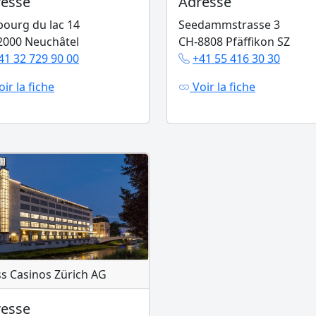
resse
Adresse
bourg du lac 14
Seedammstrasse 3
2000 Neuchâtel
CH-8808 Pfäffikon SZ
41 32 729 90 00
+41 55 416 30 30
ir la fiche
Voir la fiche
s Casinos Zürich AG
resse