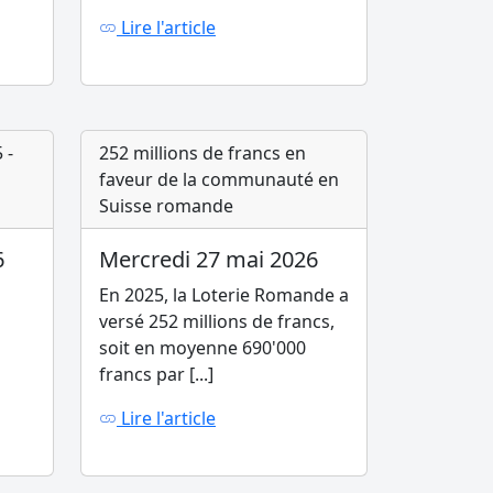
Lire l'article
 -
252 millions de francs en
faveur de la communauté en
Suisse romande
6
Mercredi 27 mai 2026
En 2025, la Loterie Romande a
versé 252 millions de francs,
soit en moyenne 690'000
francs par [...]
Lire l'article