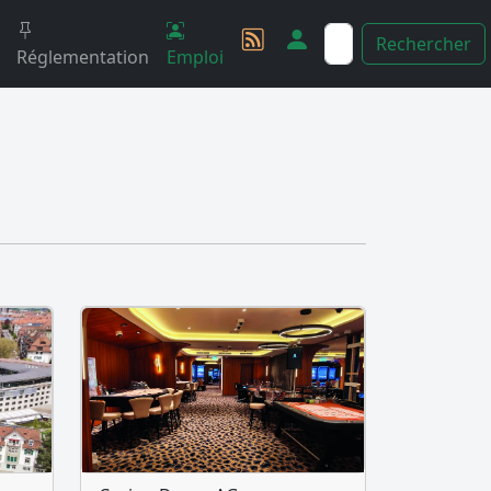
Rechercher
Réglementation
Emploi