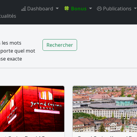
Dashboard
🍀 Bonus
Publications
tualités
 les mots
Rechercher
porte quel mot
se exacte