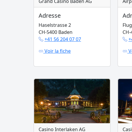
Grand Casino Baden AG
Airp
Adresse
Ad
Haselstrasse 2
Flu
CH-5400 Baden
CH-
+41 56 204 07 07
+
Voir la fiche
Vo
Casino Interlaken AG
Cas