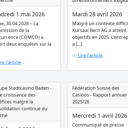
herche
un environnement exigea
dredi 1 mai 2026
Mardi 28 avril 2026
e, 30.04.2026 – La
Malgré un contexte diffici
mission de la
Kursaal Bern AG a atteint
currence (COMCO) a
objectifs en 2025. L'entre
rt deux enquêtes sur la
a [...]
Lire l'article
re l'article
upe Stadtcasino Baden -
Fédération Suisse des
e croissance des
Casinos - Rapport annuel
fices malgré la
2025/26
olidation continue du
Mercredi 1 avril 2026
ché
Communiqué de presse