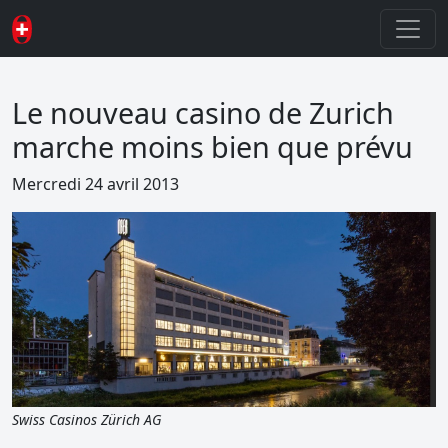
Le nouveau casino de Zurich
marche moins bien que prévu
Mercredi 24 avril 2013
Swiss Casinos Zürich AG