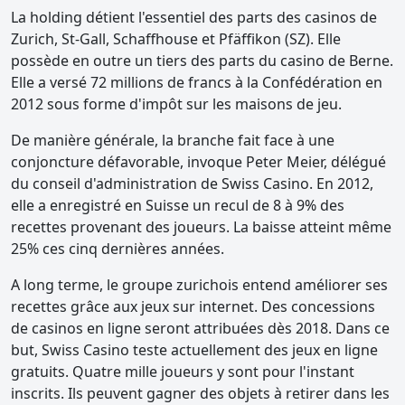
La holding détient l'essentiel des parts des casinos de
Zurich, St-Gall, Schaffhouse et Pfäffikon (SZ). Elle
possède en outre un tiers des parts du casino de Berne.
Elle a versé 72 millions de francs à la Confédération en
2012 sous forme d'impôt sur les maisons de jeu.
De manière générale, la branche fait face à une
conjoncture défavorable, invoque Peter Meier, délégué
du conseil d'administration de Swiss Casino. En 2012,
elle a enregistré en Suisse un recul de 8 à 9% des
recettes provenant des joueurs. La baisse atteint même
25% ces cinq dernières années.
A long terme, le groupe zurichois entend améliorer ses
recettes grâce aux jeux sur internet. Des concessions
de casinos en ligne seront attribuées dès 2018. Dans ce
but, Swiss Casino teste actuellement des jeux en ligne
gratuits. Quatre mille joueurs y sont pour l'instant
inscrits. Ils peuvent gagner des objets à retirer dans les