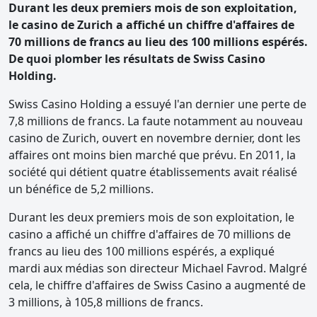
Durant les deux premiers mois de son exploitation,
le casino de Zurich a affiché un chiffre d'affaires de
70 millions de francs au lieu des 100 millions espérés.
De quoi plomber les résultats de Swiss Casino
Holding.
Swiss Casino Holding a essuyé l'an dernier une perte de
7,8 millions de francs. La faute notamment au nouveau
casino de Zurich, ouvert en novembre dernier, dont les
affaires ont moins bien marché que prévu. En 2011, la
société qui détient quatre établissements avait réalisé
un bénéfice de 5,2 millions.
Durant les deux premiers mois de son exploitation, le
casino a affiché un chiffre d'affaires de 70 millions de
francs au lieu des 100 millions espérés, a expliqué
mardi aux médias son directeur Michael Favrod. Malgré
cela, le chiffre d'affaires de Swiss Casino a augmenté de
3 millions, à 105,8 millions de francs.