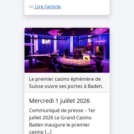
Lire l'article
Le premier casino éphémère de
Suisse ouvre ses portes à Baden.
Mercredi 1 juillet 2026
Communiqué de presse – 1er
juillet 2026 Le Grand Casino
Baden inaugure le premier
casino [...]