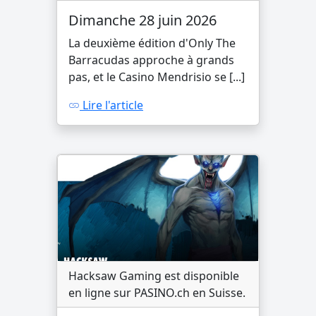
Dimanche 28 juin 2026
La deuxième édition d'Only The
Barracudas approche à grands
pas, et le Casino Mendrisio se [...]
Lire l'article
Hacksaw Gaming est disponible
en ligne sur PASINO.ch en Suisse.