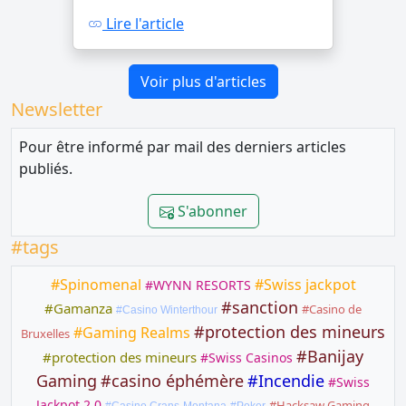
Lire l'article
Voir plus d'articles
Newsletter
Pour être informé par mail des derniers articles
publiés.
S'abonner
#tags
#Spinomenal
#Swiss jackpot
#WYNN RESORTS
#sanction
#Gamanza
#Casino de
#Casino Winterthour
#protection des mineurs
#Gaming Realms
Bruxelles
#Banijay
#protection des mineurs
#Swiss Casinos
Gaming
#casino éphémère
#Incendie
#Swiss
Jackpot 2.0
#Hacksaw Gaming
#Casino Crans-Montana
#Poker