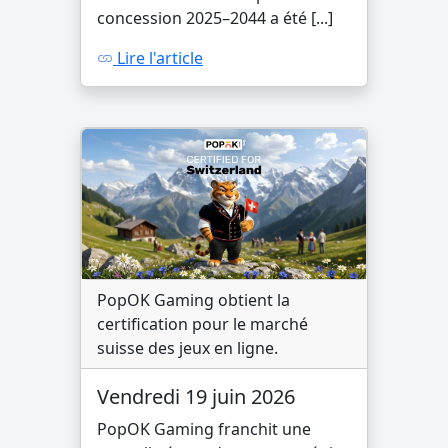
concession 2025–2044 a été [...]
Lire l'article
PopOK Gaming obtient la
certification pour le marché
suisse des jeux en ligne.
Vendredi 19 juin 2026
PopOK Gaming franchit une