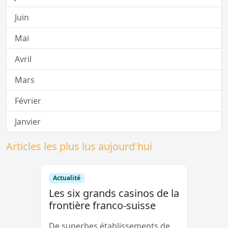
Juin
Mai
Avril
Mars
Février
Janvier
Articles les plus lus aujourd'hui
Actualité
Les six grands casinos de la
frontière franco-suisse
De superbes établissements de