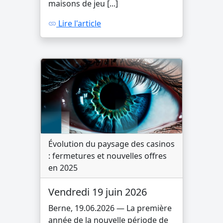
maisons de jeu [...]
Lire l'article
Évolution du paysage des casinos
: fermetures et nouvelles offres
en 2025
Vendredi 19 juin 2026
Berne, 19.06.2026 — La première
année de la nouvelle période de