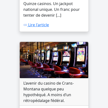
Quinze casinos. Un jackpot
national unique. Un franc pour
tenter de devenir [...]
Lire l'article
L’avenir du casino de Crans-
Montana quelque peu
hypothéqué. A moins d’un
rétropédalage fédéral.