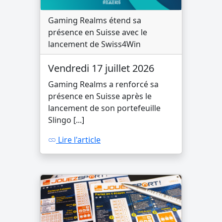
Gaming Realms étend sa
présence en Suisse avec le
lancement de Swiss4Win
Vendredi 17 juillet 2026
Gaming Realms a renforcé sa
présence en Suisse après le
lancement de son portefeuille
Slingo [...]
Lire l'article