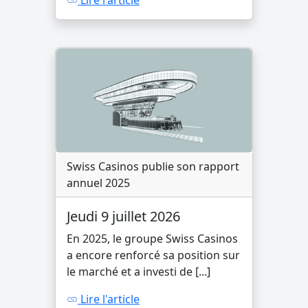
Lire l'article
Swiss Casinos publie son rapport
annuel 2025
Jeudi 9 juillet 2026
En 2025, le groupe Swiss Casinos
a encore renforcé sa position sur
le marché et a investi de [...]
Lire l'article