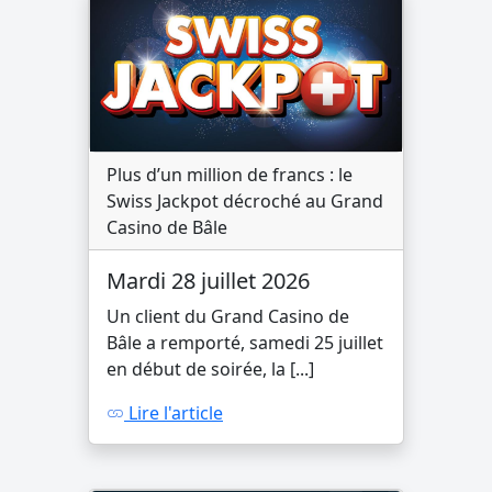
Plus d’un million de francs : le
Swiss Jackpot décroché au Grand
Casino de Bâle
Mardi 28 juillet 2026
Un client du Grand Casino de
Bâle a remporté, samedi 25 juillet
en début de soirée, la [...]
Lire l'article