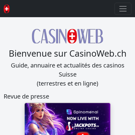
Bienvenue sur CasinoWeb.ch
Guide, annuaire et actualités des casinos
Suisse
(terrestres et en ligne)
Revue de presse