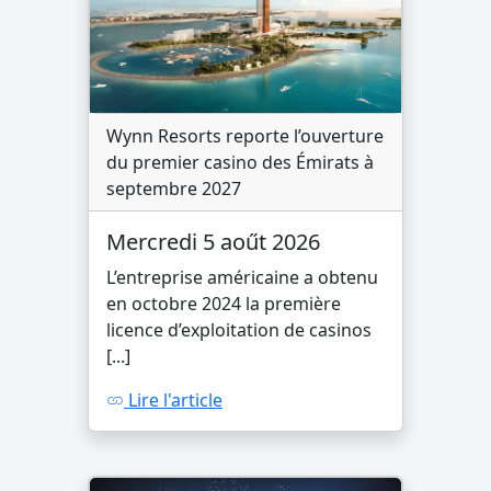
Wynn Resorts reporte l’ouverture
du premier casino des Émirats à
septembre 2027
Mercredi 5 aoűt 2026
L’entreprise américaine a obtenu
en octobre 2024 la première
licence d’exploitation de casinos
[...]
Lire l'article