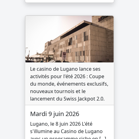
Le casino de Lugano lance ses
activités pour l'été 2026 : Coupe
du monde, événements exclusifs,
nouveaux tournois et le
lancement du Swiss Jackpot 2.0.
Mardi 9 juin 2026
Lugano, le 8 juin 2026 L'été
s'illumine au Casino de Lugano
avec un programme riche en [...]