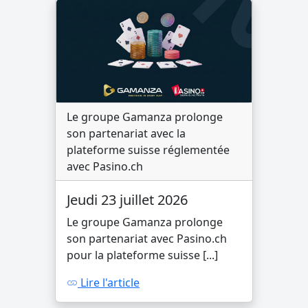
Le groupe Gamanza prolonge
son partenariat avec la
plateforme suisse réglementée
avec Pasino.ch
Jeudi 23 juillet 2026
Le groupe Gamanza prolonge
son partenariat avec Pasino.ch
pour la plateforme suisse [...]
Lire l'article