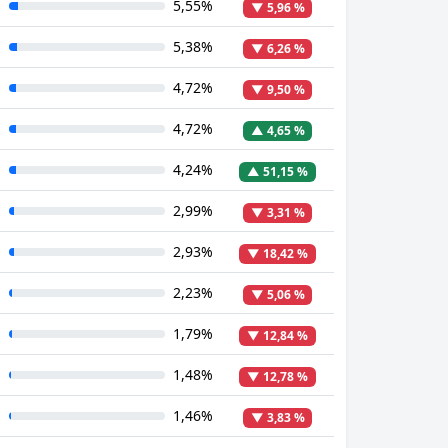
5,55%
▼ 5,96 %
5,38%
▼ 6,26 %
4,72%
▼ 9,50 %
4,72%
▲ 4,65 %
4,24%
▲ 51,15 %
2,99%
▼ 3,31 %
2,93%
▼ 18,42 %
2,23%
▼ 5,06 %
1,79%
▼ 12,84 %
1,48%
▼ 12,78 %
1,46%
▼ 3,83 %