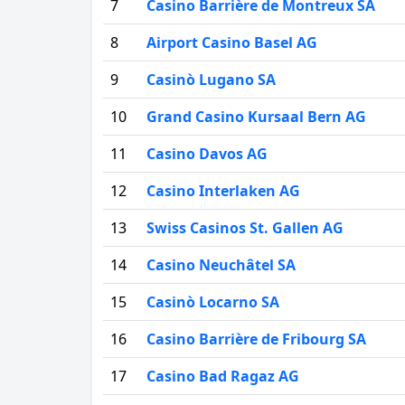
7
Casino Barrière de Montreux SA
8
Airport Casino Basel AG
9
Casinò Lugano SA
10
Grand Casino Kursaal Bern AG
11
Casino Davos AG
12
Casino Interlaken AG
13
Swiss Casinos St. Gallen AG
14
Casino Neuchâtel SA
15
Casinò Locarno SA
16
Casino Barrière de Fribourg SA
17
Casino Bad Ragaz AG