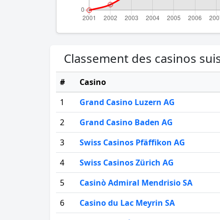
Classement des casinos sui
#
Casino
1
Grand Casino Luzern AG
2
Grand Casino Baden AG
3
Swiss Casinos Pfäffikon AG
4
Swiss Casinos Zürich AG
5
Casinò Admiral Mendrisio SA
6
Casino du Lac Meyrin SA