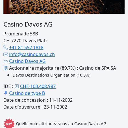
Casino Davos AG
Promenade 58B
CH-7270 Davos Platz
+41 81 552 1818
info@casinodavos.ch
Casino Davos AG
Actionnaire majoritaire (89.7%) : Casino de SPA SA
Davos Destinations Organisation (10.3%)
IDE :
CHE-103.408.987
Casino de type B
Date de concession : 11-11-2002
Date d'ouverture : 23-11-2002
Quelle note attribuez-vous au Casino Davos AG