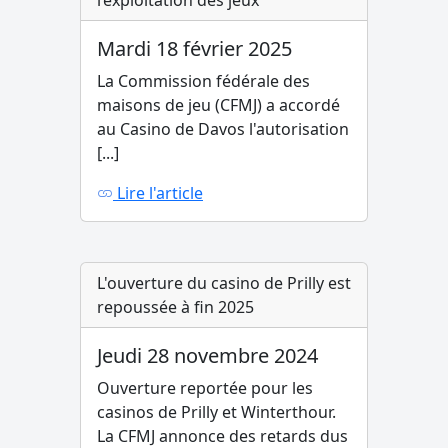
Mardi 18 février 2025
La Commission fédérale des
maisons de jeu (CFMJ) a accordé
au Casino de Davos l'autorisation
[...]
Lire l'article
L'ouverture du casino de Prilly est
repoussée à fin 2025
Jeudi 28 novembre 2024
Ouverture reportée pour les
casinos de Prilly et Winterthour.
La CFMJ annonce des retards dus