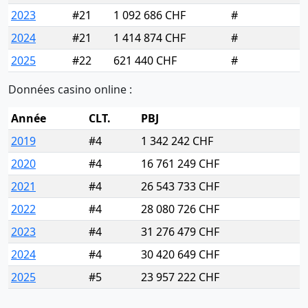
2023
#21
1 092 686 CHF
#
2024
#21
1 414 874 CHF
#
2025
#22
621 440 CHF
#
Données casino online :
Année
CLT.
PBJ
2019
#4
1 342 242 CHF
2020
#4
16 761 249 CHF
2021
#4
26 543 733 CHF
2022
#4
28 080 726 CHF
2023
#4
31 276 479 CHF
2024
#4
30 420 649 CHF
2025
#5
23 957 222 CHF