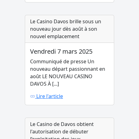
Le Casino Davos brille sous un
nouveau jour dès août à son
nouvel emplacement
Vendredi 7 mars 2025
Communiqué de presse Un
nouveau départ passionnant en
août LE NOUVEAU CASINO
DAVOS À [...]
Lire l'article
Le Casino de Davos obtient
l'autorisation de débuter
l’exploitation des jeux