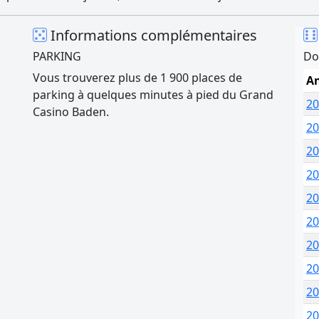
Informations complémentaires
PARKING
Do
Vous trouverez plus de 1 900 places de
A
parking à quelques minutes à pied du Grand
20
Casino Baden.
20
20
20
20
20
20
20
20
20