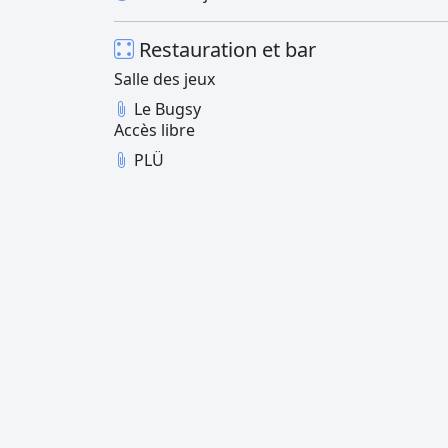
Restauration et bar
Salle des jeux
Le Bugsy
Accès libre
PLÜ