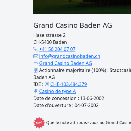
Grand Casino Baden AG
Haselstrasse 2
CH-5400 Baden
+41 56 204 07 07
info@grandcasinobaden.ch
Grand Casino Baden AG
Actionnaire majoritaire (100%) : Stadtcas
Baden AG
IDE :
CHE-103.484.379
Casino de type A
Date de concession : 13-06-2002
Date d'ouverture : 04-07-2002
Quelle note attribuez-vous au Grand Casin