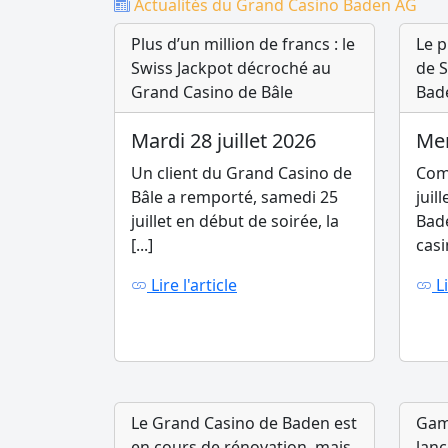
Actualités du Grand Casino Baden AG
Plus d’un million de francs : le
Le 
Swiss Jackpot décroché au
de S
Grand Casino de Bâle
Bad
Mardi 28 juillet 2026
Mer
Un client du Grand Casino de
Com
Bâle a remporté, samedi 25
juil
juillet en début de soirée, la
Bad
[...]
casin
Lire l'article
Li
Le Grand Casino de Baden est
Gam
en cours de rénovation, mais
lanc