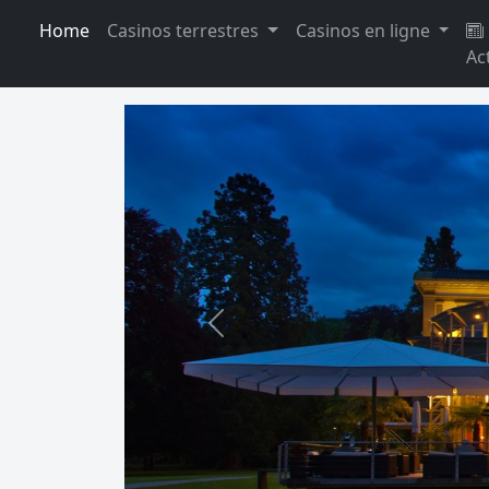
Home
Casinos terrestres
Casinos en ligne
Ac
Previous