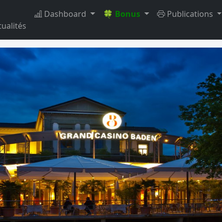
Dashboard
🍀 Bonus
Publications
tualités