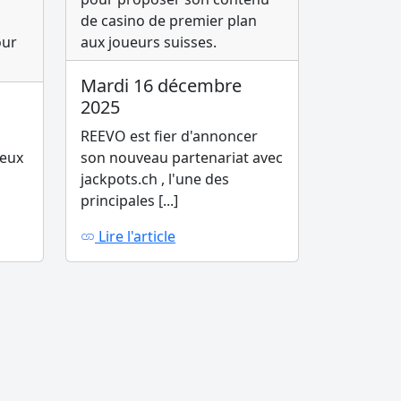
de casino de premier plan
our
aux joueurs suisses.
Mardi 16 décembre
2025
REEVO est fier d'annoncer
Jeux
son nouveau partenariat avec
jackpots.ch , l'une des
principales [...]
Lire l'article