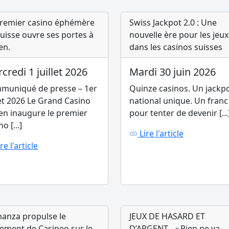
premier casino éphémère
Swiss Jackpot 2.0 : Une
uisse ouvre ses portes à
nouvelle ère pour les jeux
en.
dans les casinos suisses
credi 1 juillet 2026
Mardi 30 juin 2026
muniqué de presse – 1er
Quinze casinos. Un jackp
let 2026 Le Grand Casino
national unique. Un franc
en inaugure le premier
pour tenter de devenir [...
o [...]
Lire l'article
re l'article
anza propulse le
JEUX DE HASARD ET
ement de Casineo sur le
D’ARGENT - « Rien ne va