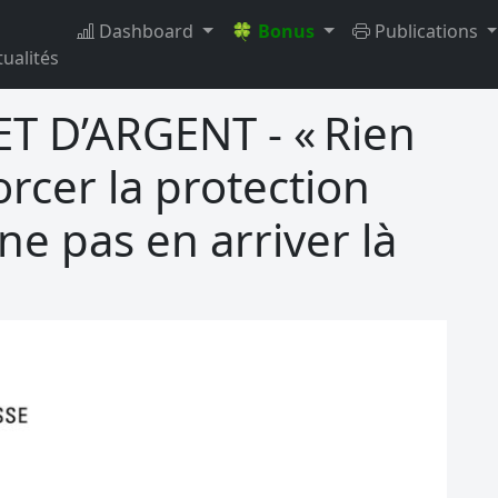
Dashboard
🍀 Bonus
Publications
tualités
T D’ARGENT - « Rien
orcer la protection
ne pas en arriver là