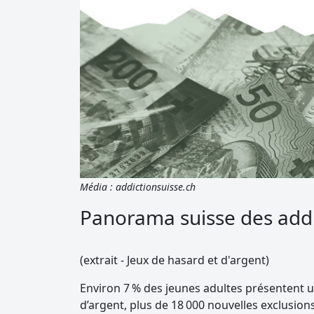
Média : addictionsuisse.ch
Panorama suisse des addi
(extrait - Jeux de hasard et d'argent)
Environ 7 % des jeunes adultes présentent 
d’argent, plus de 18 000 nouvelles exclusio