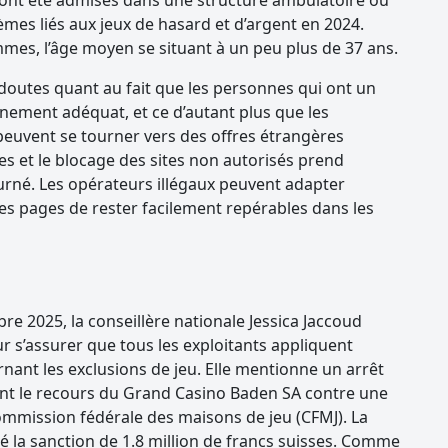
s ont été admises dans une structure ambulatoire ou
mes liés aux jeux de hasard et d’argent en 2024.
mes, l’âge moyen se situant à un peu plus de 37 ans.
doutes quant au fait que les personnes qui ont un
ement adéquat, et ce d’autant plus que les
peuvent se tourner vers des offres étrangères
tées et le blocage des sites non autorisés prend
rné. Les opérateurs illégaux peuvent adapter
es pages de rester facilement repérables dans les
e 2025, la conseillère nationale Jessica Jaccoud
 s’assurer que tous les exploitants appliquent
nant les exclusions de jeu. Elle mentionne un arrêt
ment le recours du Grand Casino Baden SA contre une
ommission fédérale des maisons de jeu (CFMJ). La
mé la sanction de 1.8 million de francs suisses. Comme