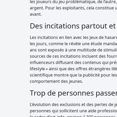
les joueurs du jeu problématique, de l’autre, 
argent. Pour les exploitants, cela constitue 
avant.
Des incitations partout e
Les incitations en lien avec les jeux de hasa
les jours, comme le révèle une étude mandat
ans sont exposés à une multitude de stimuli 
sources de ces incitations incluent des four
influenceurs diffusant des contenus qui pré
lifestyle » ainsi que des offres étrangères ill
scientifique montre que la publicité pour les 
comportement des jeunes.
Trop de personnes passent 
L’évolution des exclusions et des pertes de 
personnes qui sollicitent une aide profession