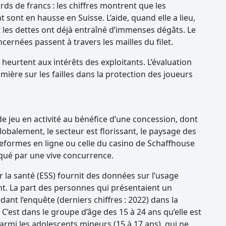
rds de francs : les chiffres montrent que les
 sont en hausse en Suisse. L’aide, quand elle a lieu,
t les dettes ont déjà entraîné d’immenses dégâts. Le
cernées passent à travers les mailles du filet.
heurtent aux intérêts des exploitants. L’évaluation
lumière sur les failles dans la protection des joueurs
 jeu en activité au bénéfice d’une concession, dont
globalement, le secteur est florissant, le paysage des
eformes en ligne ou celle du casino de Schaffhouse
ué par une vive concurrence.
r la santé (ESS) fournit des données sur l’usage
t. La part des personnes qui présentaient un
nt l’enquête (derniers chiffres : 2022) dans la
 C’est dans le groupe d’âge des 15 à 24 ans qu’elle est
% parmi les adolescents mineurs (15 à 17 ans), qui ne