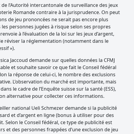
rt de l’Autorité intercantonale de surveillance des jeux
Loterie Romande contraire à la jurisprudence. On peut
ons de jeu prononcées ne serait pas encore plus
es les personnes jugées à risque selon ses propres
envoie à l’évaluation de la loi sur les jeux d’argent,
 de réviser la réglementation (notamment dans le
sif »).
Jessica Jaccoud demande sur quelles données la CFMJ
able et souhaite savoir ce que fait le Conseil fédéral
on la réponse de celui-ci, le nombre des exclusions
ative. L’observation du marché est importante, mais
ans le cadre de l’Enquête suisse sur la santé (ESS),
n alternative pour collecter ces informations.
eiller national Ueli Schmezer demande si la publicité
sard et d’argent en ligne (bonus à utiliser pour des
. Selon le Conseil fédéral, ce type de publicité est
eurs et des personnes frappées d’une exclusion de jeu