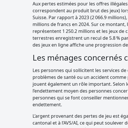
Aux pertes estimées pour les offres illégales
correspondent au produit brut des jeux) lor
Suisse. Par rapport à 2023 (2 066.9 millions)
millions de francs en 2024. Sur ce montant, 
représentent 1 250.2 millions et les jeux de c
terrestres enregistrent un recul de 5.8 % pa
des jeux en ligne affiche une progression de
Les ménages concernés cr
Les personnes qui sollicitent les services d
problèmes de santé ou un accident comme pri
jouent également un rôle important. Selon le
l’endettement moyen des personnes concerné
personnes qui se font conseiller mentionnent
endettement.
L’argent provenant des pertes de jeu est éga
cantonal et à l’AVS/AI, ce qui peut soulever de