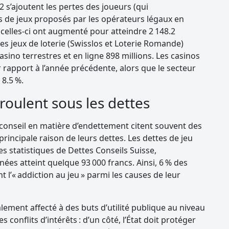
2 s’ajoutent les pertes des joueurs (qui
s de jeux proposés par les opérateurs légaux en
, celles-ci ont augmenté pour atteindre 2 148.2
les jeux de loterie (Swisslos et Loterie Romande)
asino terrestres et en ligne 898 millions. Les casinos
r rapport à l’année précédente, alors que le secteur
 8.5 %.
oulent sous les dettes
e conseil en matière d’endettement citent souvent des
ncipale raison de leurs dettes. Les dettes de jeu
s statistiques de Dettes Conseils Suisse,
es atteint quelque 93 000 francs. Ainsi, 6 % des
 l’« addiction au jeu » parmi les causes de leur
lement affecté à des buts d’utilité publique au niveau
s conflits d’intérêts : d’un côté, l’État doit protéger