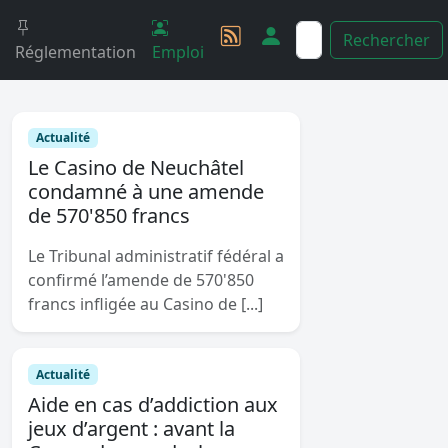
Rechercher
Réglementation
Emploi
Actualité
Le Casino de Neuchâtel
condamné à une amende
de 570'850 francs
Le Tribunal administratif fédéral a
confirmé l’amende de 570'850
francs infligée au Casino de [...]
Actualité
Aide en cas d’addiction aux
jeux d’argent : avant la