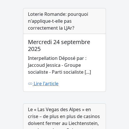
Loterie Romande: pourquoi
n'applique-t-elle pas
correctement la LJAr?
Mercredi 24 septembre
2025
Interpellation Déposé par :
Jaccoud Jessica - Groupe
socialiste - Parti socialiste [...]
Lire l'article
Le « Las Vegas des Alpes » en
crise – de plus en plus de casinos
doivent fermer au Liechtenstein,