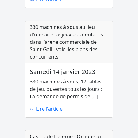
330 machines à sous au lieu
d'une aire de jeux pour enfants
dans l'arène commerciale de
Saint-Gall - voici les plans des
concurrents
Samedi 14 janvier 2023
330 machines à sous, 17 tables
de jeu, ouvertes tous les jours :
La demande de permis de [...]
Lire l'article
Casino de Lucerne - On joue ici