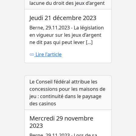
lacune du droit des jeux d’argent
Jeudi 21 décembre 2023
Berne, 29.11.2023 - La législation
en vigueur sur les jeux d’argent
ne dit pas qui peut lever [...]
Lire l'article
Le Conseil fédéral attribue les
concessions pour les maisons de
jeu : continuité dans le paysage
des casinos
Mercredi 29 novembre
2023
Berne, 29.11.2023 - Lors de sa