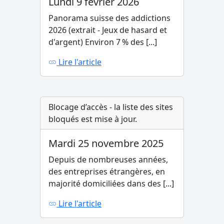
Lundi 9 février 2026
Panorama suisse des addictions
2026 (extrait - Jeux de hasard et
d'argent) Environ 7 % des [...]
Lire l'article
Blocage d’accès - la liste des sites
bloqués est mise à jour.
Mardi 25 novembre 2025
Depuis de nombreuses années,
des entreprises étrangères, en
majorité domiciliées dans des [...]
Lire l'article