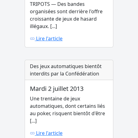
TRIPOTS — Des bandes
organisées sont derrière l'offre
croissante de jeux de hasard
illégaux. [...]
Lire l'article
Des jeux automatiques bientôt
interdits par la Confédération
Mardi 2 juillet 2013
Une trentaine de jeux
automatiques, dont certains liés
au poker, risquent bientôt d'être
[...]
Lire l'article