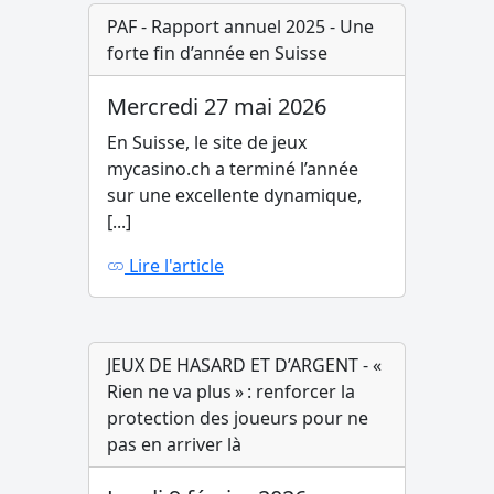
PAF - Rapport annuel 2025 - Une
forte fin d’année en Suisse
Mercredi 27 mai 2026
En Suisse, le site de jeux
mycasino.ch a terminé l’année
sur une excellente dynamique,
[...]
Lire l'article
JEUX DE HASARD ET D’ARGENT - «
Rien ne va plus » : renforcer la
protection des joueurs pour ne
pas en arriver là