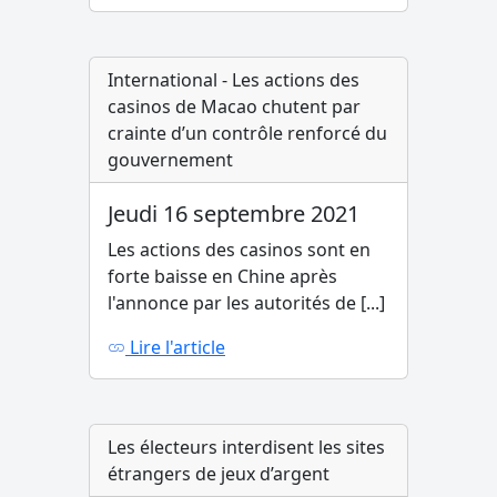
International - Les actions des
casinos de Macao chutent par
crainte d’un contrôle renforcé du
gouvernement
Jeudi 16 septembre 2021
Les actions des casinos sont en
forte baisse en Chine après
l'annonce par les autorités de [...]
Lire l'article
Les électeurs interdisent les sites
étrangers de jeux d’argent