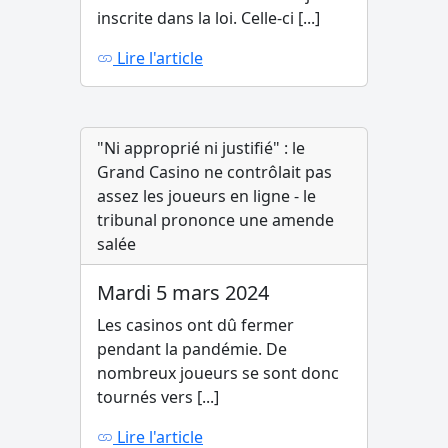
inscrite dans la loi. Celle-ci [...]
Lire l'article
"Ni approprié ni justifié" : le
Grand Casino ne contrôlait pas
assez les joueurs en ligne - le
tribunal prononce une amende
salée
Mardi 5 mars 2024
Les casinos ont dû fermer
pendant la pandémie. De
nombreux joueurs se sont donc
tournés vers [...]
Lire l'article