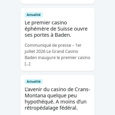
Actualité
Le premier casino
éphémère de Suisse ouvre
ses portes à Baden.
Communiqué de presse – 1er
juillet 2026 Le Grand Casino
Baden inaugure le premier casino
[...]
Actualité
L’avenir du casino de Crans-
Montana quelque peu
hypothéqué. A moins d’un
rétropédalage fédéral.