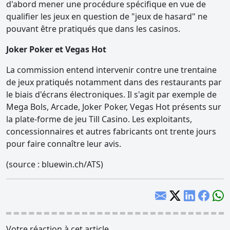
d'abord mener une procédure spécifique en vue de
qualifier les jeux en question de "jeux de hasard" ne
pouvant être pratiqués que dans les casinos.
Joker Poker et Vegas Hot
La commission entend intervenir contre une trentaine
de jeux pratiqués notamment dans des restaurants par
le biais d'écrans électroniques. Il s'agit par exemple de
Mega Bols, Arcade, Joker Poker, Vegas Hot présents sur
la plate-forme de jeu Till Casino. Les exploitants,
concessionnaires et autres fabricants ont trente jours
pour faire connaître leur avis.
(source : bluewin.ch/ATS)
Votre réaction à cet article