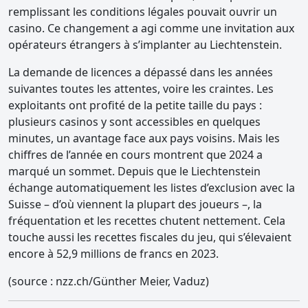
remplissant les conditions légales pouvait ouvrir un
casino. Ce changement a agi comme une invitation aux
opérateurs étrangers à s’implanter au Liechtenstein.
La demande de licences a dépassé dans les années
suivantes toutes les attentes, voire les craintes. Les
exploitants ont profité de la petite taille du pays :
plusieurs casinos y sont accessibles en quelques
minutes, un avantage face aux pays voisins. Mais les
chiffres de l’année en cours montrent que 2024 a
marqué un sommet. Depuis que le Liechtenstein
échange automatiquement les listes d’exclusion avec la
Suisse – d’où viennent la plupart des joueurs –, la
fréquentation et les recettes chutent nettement. Cela
touche aussi les recettes fiscales du jeu, qui s’élevaient
encore à 52,9 millions de francs en 2023.
(source : nzz.ch/Günther Meier, Vaduz)