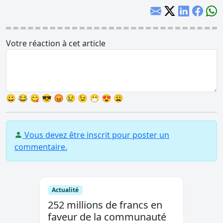
Votre réaction à cet article
😀
😂
😋
😎
😡
😢
😉
😷
😍
😩
Vous devez être inscrit pour poster un
commentaire.
Actualité
252 millions de francs en
faveur de la communauté