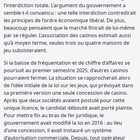
l’interdiction totale. L’argument du gouvernement a
semble-t-il convaincu : une telle interdiction contredirait
les principes de l’ordre économique libéral. De plus,
beaucoup pensaient que le marché finirait de lui-même
par se réguler. L’association des casinos estimait aussi
qu’à moyen terme, seules trois ou quatre maisons de
jeu subsisteraient.
Si la baisse de fréquentation et de chiffre d’affaires se
poursuit au premier semestre 2025, d’autres casinos
pourraient fermer. La situation se rapprocherait alors
de l’idée initiale de la loi sur les jeux, qui prévoyait dans
sa première version une seule concession de casino.
Après que deux sociétés avaient postulé pour cette
unique licence, le candidat débouté avait porté plainte.
Pour mettre fin au bras de fer juridique, le
gouvernement avait modifié la loi en 2016 : au lieu
d’une concession, il avait instauré un système
d’autorisation commerciale. Depuis, tout opérateur