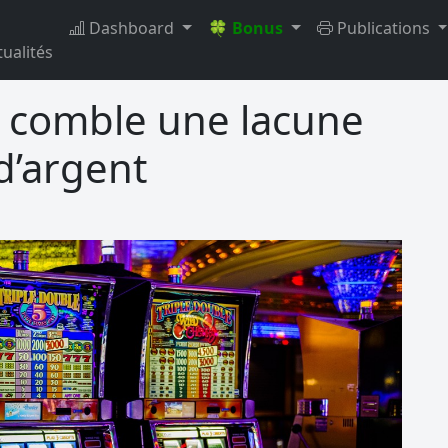
Dashboard
🍀 Bonus
Publications
tualités
l comble une lacune
d’argent