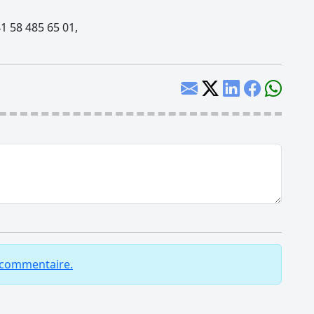
41 58 485 65 01,
n commentaire.