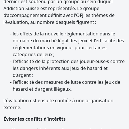
dernier est soutenu par un groupe au sein duquel
Addiction Suisse est représentée. Le groupe
d’accompagnement définit avec l’OFJ les thèmes de
l’évaluation, au nombre desquels figurent :
les effets de la nouvelle réglementation dans le
domaine du marché légal des jeux et l’efficacité des
réglementations en vigueur pour certaines
catégories de jeux ;
l’efficacité de la protection des joueur·euse·s contre
les dangers inhérents aux jeux de hasard et
d’argent ;
l’efficacité des mesures de lutte contre les jeux de
hasard et d’argent illégaux.
L’évaluation est ensuite confiée à une organisation
externe.
Éviter les conflits d’intérêts