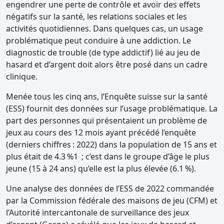
engendrer une perte de contrôle et avoir des effets
négatifs sur la santé, les relations sociales et les
activités quotidiennes. Dans quelques cas, un usage
problématique peut conduire à une addiction. Le
diagnostic de trouble (de type addictif) lié au jeu de
hasard et d’argent doit alors être posé dans un cadre
clinique.
Menée tous les cinq ans, l’Enquête suisse sur la santé
(ESS) fournit des données sur l’usage problématique. La
part des personnes qui présentaient un problème de
jeux au cours des 12 mois ayant précédé l’enquête
(derniers chiffres : 2022) dans la population de 15 ans et
plus était de 4.3 %1 ; c’est dans le groupe d’âge le plus
jeune (15 à 24 ans) qu’elle est la plus élevée (6.1 %).
Une analyse des données de l’ESS de 2022 commandée
par la Commission fédérale des maisons de jeu (CFM) et
l’Autorité intercantonale de surveillance des jeux