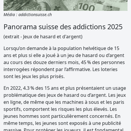
Média : addictionsuisse.ch
Panorama suisse des addictions 2025
(extrait - Jeux de hasard et d'argent)
Lorsqu’on demande à la population helvétique de 15
ans et plus si elle a joué à un jeu de hasard ou d’argent
au cours des douze derniers mois, 45 % des personnes
interrogées répondent par l’affirmative. Les loteries
sont les jeux les plus prisés.
En 2022, 4.3 % des 15 ans et plus présentaient un usage
problématique des jeux de hasard ou d’argent. Les jeux
en ligne, de même que les machines à sous et les paris
sportifs, comportent les risques les plus élevés. Les
jeunes hommes sont particulièrement concernés. En
même temps, les jeunes sont exposés à une publicité
massive. Pour protéger les joueurs, il est fondamental