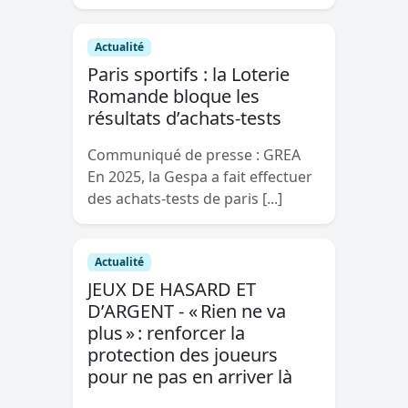
Actualité
Paris sportifs : la Loterie
Romande bloque les
résultats d’achats-tests
Communiqué de presse : GREA
En 2025, la Gespa a fait effectuer
des achats-tests de paris [...]
Actualité
JEUX DE HASARD ET
D’ARGENT - « Rien ne va
plus » : renforcer la
protection des joueurs
pour ne pas en arriver là