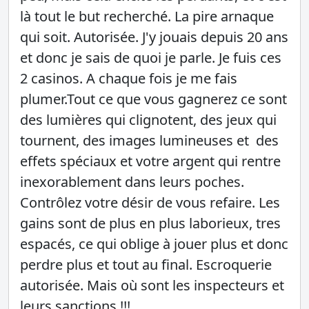
là tout le but recherché. La pire arnaque
qui soit. Autorisée. J'y jouais depuis 20 ans
et donc je sais de quoi je parle. Je fuis ces
2 casinos. A chaque fois je me fais
plumer.Tout ce que vous gagnerez ce sont
des lumières qui clignotent, des jeux qui
tournent, des images lumineuses et des
effets spéciaux et votre argent qui rentre
inexorablement dans leurs poches.
Contrôlez votre désir de vous refaire. Les
gains sont de plus en plus laborieux, tres
espacés, ce qui oblige à jouer plus et donc
perdre plus et tout au final. Escroquerie
autorisée. Mais où sont les inspecteurs et
leurs sanctions.!!!