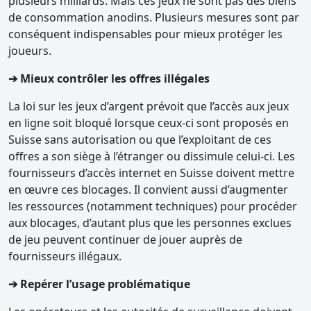
plusieurs milliards. Mais ces jeux ne sont pas des biens
de consommation anodins. Plusieurs mesures sont par
conséquent indispensables pour mieux protéger les
joueurs.
➔ Mieux contrôler les offres illégales
La loi sur les jeux d’argent prévoit que l’accès aux jeux
en ligne soit bloqué lorsque ceux-ci sont proposés en
Suisse sans autorisation ou que l’exploitant de ces
offres a son siège à l’étranger ou dissimule celui-ci. Les
fournisseurs d’accès internet en Suisse doivent mettre
en œuvre ces blocages. Il convient aussi d’augmenter
les ressources (notamment techniques) pour procéder
aux blocages, d’autant plus que les personnes exclues
de jeu peuvent continuer de jouer auprès de
fournisseurs illégaux.
➔ Repérer l’usage problématique