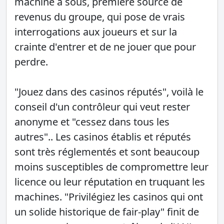
machine à sous, première source de
revenus du groupe, qui pose de vrais
interrogations aux joueurs et sur la
crainte d'entrer et de ne jouer que pour
perdre.
"Jouez dans des casinos réputés", voilà le
conseil d'un contrôleur qui veut rester
anonyme et "cessez dans tous les
autres".. Les casinos établis et réputés
sont très réglementés et sont beaucoup
moins susceptibles de compromettre leur
licence ou leur réputation en truquant les
machines. "Privilégiez les casinos qui ont
un solide historique de fair-play" finit de