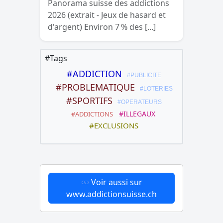
Panorama suisse des addictions
2026 (extrait - Jeux de hasard et
d'argent) Environ 7 % des [...]
#Tags
#ADDICTION
#PUBLICITE
#PROBLEMATIQUE
#LOTERIES
#SPORTIFS
#OPERATEURS
#ILLEGAUX
#ADDICTIONS
#EXCLUSIONS
Voir aussi sur
www.addictionsuisse.ch