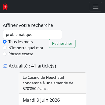
Affiner votre recherche
Password
Tous les mots
Rechercher
N'importe quel mot
Phrase exacte
Actualité : 41 article(s)
Le Casino de Neuchâtel
condamné à une amende de
570'850 francs
Mardi 9 juin 2026