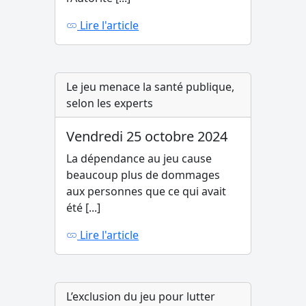
Lire l'article
Le jeu menace la santé publique,
selon les experts
Vendredi 25 octobre 2024
La dépendance au jeu cause
beaucoup plus de dommages
aux personnes que ce qui avait
été [...]
Lire l'article
L’exclusion du jeu pour lutter