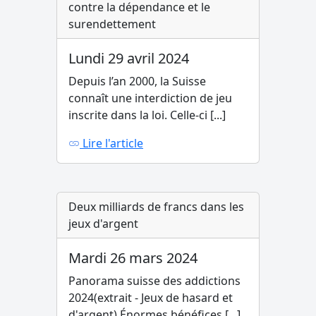
contre la dépendance et le
surendettement
Lundi 29 avril 2024
Depuis l’an 2000, la Suisse
connaît une interdiction de jeu
inscrite dans la loi. Celle-ci [...]
Lire l'article
Deux milliards de francs dans les
jeux d'argent
Mardi 26 mars 2024
Panorama suisse des addictions
2024(extrait - Jeux de hasard et
d'argent) Énormes bénéfices [...]