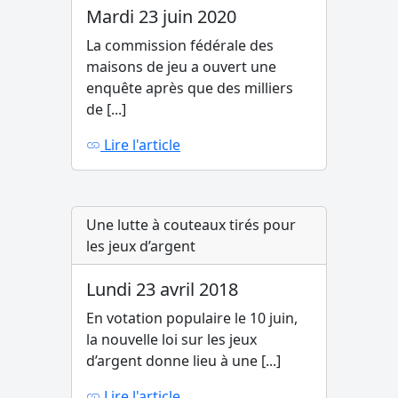
Mardi 23 juin 2020
La commission fédérale des
maisons de jeu a ouvert une
enquête après que des milliers
de [...]
Lire l'article
Une lutte à couteaux tirés pour
les jeux d’argent
Lundi 23 avril 2018
En votation populaire le 10 juin,
la nouvelle loi sur les jeux
d’argent donne lieu à une [...]
Lire l'article