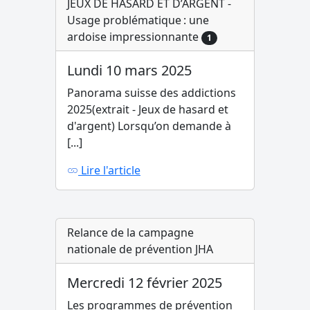
JEUX DE HASARD ET D’ARGENT -
Usage problématique : une
ardoise impressionnante
1
Lundi 10 mars 2025
Panorama suisse des addictions
2025(extrait - Jeux de hasard et
d'argent) Lorsqu’on demande à
[...]
Lire l'article
Relance de la campagne
nationale de prévention JHA
Mercredi 12 février 2025
Les programmes de prévention