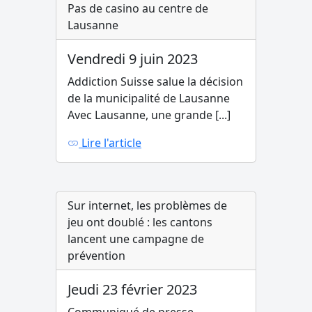
Pas de casino au centre de
Lausanne
Vendredi 9 juin 2023
Addiction Suisse salue la décision
de la municipalité de Lausanne
Avec Lausanne, une grande [...]
Lire l'article
Sur internet, les problèmes de
jeu ont doublé : les cantons
lancent une campagne de
prévention
Jeudi 23 février 2023