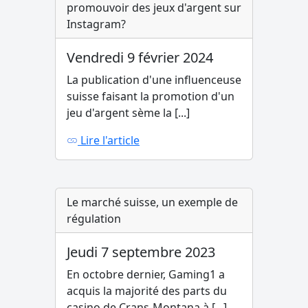
promouvoir des jeux d'argent sur
Instagram?
Vendredi 9 février 2024
La publication d'une influenceuse
suisse faisant la promotion d'un
jeu d'argent sème la [...]
Lire l'article
Le marché suisse, un exemple de
régulation
Jeudi 7 septembre 2023
En octobre dernier, Gaming1 a
acquis la majorité des parts du
casino de Crans-Montana à [...]