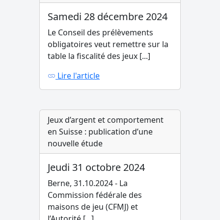
Samedi 28 décembre 2024
Le Conseil des prélèvements
obligatoires veut remettre sur la
table la fiscalité des jeux [...]
Lire l'article
Jeux d’argent et comportement
en Suisse : publication d’une
nouvelle étude
Jeudi 31 octobre 2024
Berne, 31.10.2024 - La
Commission fédérale des
maisons de jeu (CFMJ) et
l’Autorité [...]