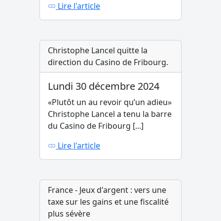
Lire l'article
Christophe Lancel quitte la
direction du Casino de Fribourg.
Lundi 30 décembre 2024
«Plutôt un au revoir qu’un adieu»
Christophe Lancel a tenu la barre
du Casino de Fribourg [...]
Lire l'article
France - Jeux d'argent : vers une
taxe sur les gains et une fiscalité
plus sévère