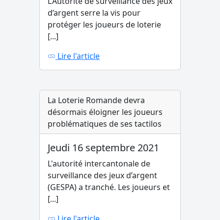
L’Autorité de surveillance des jeux
d’argent serre la vis pour
protéger les joueurs de loterie
[...]
Lire l'article
La Loterie Romande devra
désormais éloigner les joueurs
problématiques de ses tactilos
Jeudi 16 septembre 2021
L'autorité intercantonale de
surveillance des jeux d’argent
(GESPA) a tranché. Les joueurs et
[...]
Lire l'article