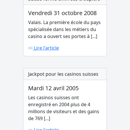
Vendredi 31 octobre 2008
Valais. La première école du pays
spécialisée dans les métiers du
casino a ouvert ses portes à [...]
Lire l'article
Jackpot pour les casinos suisses
Mardi 12 avril 2005
Les casinos suisses ont
enregistré en 2004 plus de 4
millions de visiteurs et des gains
de 769 [...]