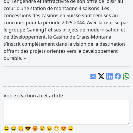
qu’il engendre et l’attractivité de son offre de loisir au
cœur d’une station de montagne 4 saisons. Les
concessions des casinos en Suisse sont remises au
concours pour la période 2025-2044. Avec la reprise par
le groupe Gaming1 et ses projets de modernisation et
de développement, le Casino de Crans-Montana
s’inscrit complétement dans la vision de la destination
offrant des projets orientés vers le développement
durable. »
Votre réaction à cet article
😀
😂
😋
😎
😡
😢
😉
😷
😍
😩