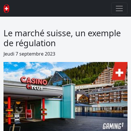
Le marché suisse, un exemple
de régulation
Jeudi 7 septembre 2023