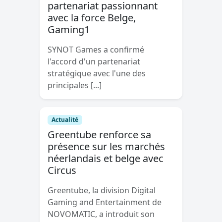
partenariat passionnant
avec la force Belge,
Gaming1
SYNOT Games a confirmé
l'accord d'un partenariat
stratégique avec l'une des
principales [...]
Actualité
Greentube renforce sa
présence sur les marchés
néerlandais et belge avec
Circus
Greentube, la division Digital
Gaming and Entertainment de
NOVOMATIC, a introduit son