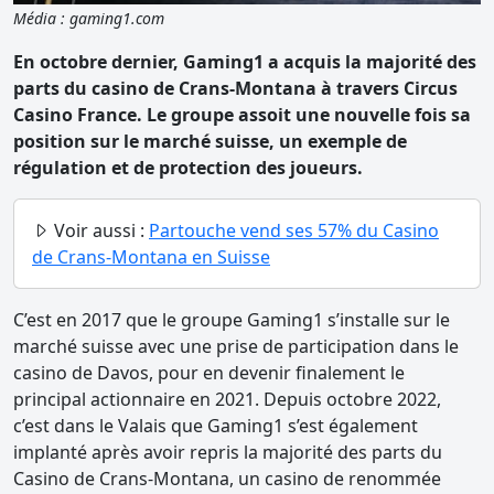
Média : gaming1.com
En octobre dernier, Gaming1 a acquis la majorité des
parts du casino de Crans-Montana à travers Circus
Casino France. Le groupe assoit une nouvelle fois sa
position sur le marché suisse, un exemple de
régulation et de protection des joueurs.
Voir aussi :
Partouche vend ses 57% du Casino
de Crans-Montana en Suisse
C’est en 2017 que le groupe Gaming1 s’installe sur le
marché suisse avec une prise de participation dans le
casino de Davos, pour en devenir finalement le
principal actionnaire en 2021. Depuis octobre 2022,
c’est dans le Valais que Gaming1 s’est également
implanté après avoir repris la majorité des parts du
Casino de Crans-Montana, un casino de renommée