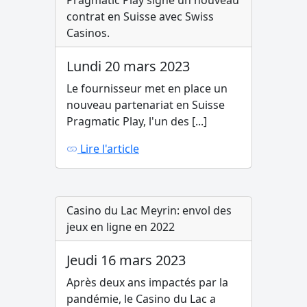
Pragmatic Play signe un nouveau
contrat en Suisse avec Swiss
Casinos.
Lundi 20 mars 2023
Le fournisseur met en place un
nouveau partenariat en Suisse
Pragmatic Play, l'un des [...]
Lire l'article
Casino du Lac Meyrin: envol des
jeux en ligne en 2022
Jeudi 16 mars 2023
Après deux ans impactés par la
pandémie, le Casino du Lac a