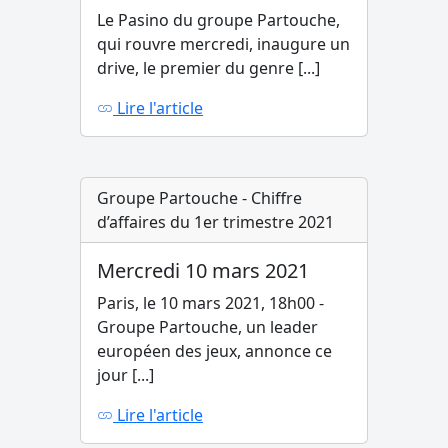
Le Pasino du groupe Partouche,
qui rouvre mercredi, inaugure un
drive, le premier du genre [...]
Lire l'article
Groupe Partouche - Chiffre
d’affaires du 1er trimestre 2021
Mercredi 10 mars 2021
Paris, le 10 mars 2021, 18h00 -
Groupe Partouche, un leader
européen des jeux, annonce ce
jour [...]
Lire l'article