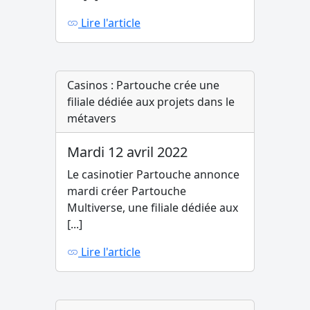
Lire l'article
Casinos : Partouche crée une
filiale dédiée aux projets dans le
métavers
Mardi 12 avril 2022
Le casinotier Partouche annonce
mardi créer Partouche
Multiverse, une filiale dédiée aux
[...]
Lire l'article