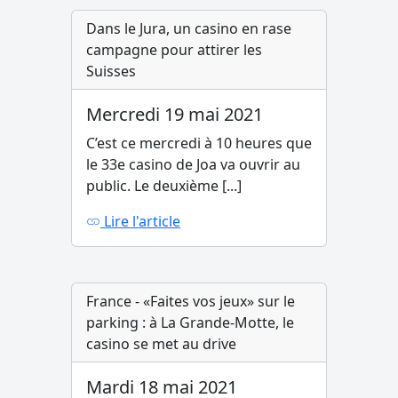
Dans le Jura, un casino en rase
campagne pour attirer les
Suisses
Mercredi 19 mai 2021
C’est ce mercredi à 10 heures que
le 33e casino de Joa va ouvrir au
public. Le deuxième [...]
Lire l'article
France - «Faites vos jeux» sur le
parking : à La Grande-Motte, le
casino se met au drive
Mardi 18 mai 2021