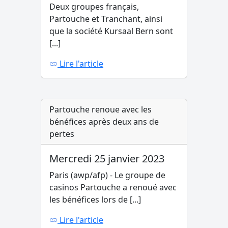
Deux groupes français,
Partouche et Tranchant, ainsi
que la société Kursaal Bern sont
[...]
Lire l'article
Partouche renoue avec les
bénéfices après deux ans de
pertes
Mercredi 25 janvier 2023
Paris (awp/afp) - Le groupe de
casinos Partouche a renoué avec
les bénéfices lors de [...]
Lire l'article