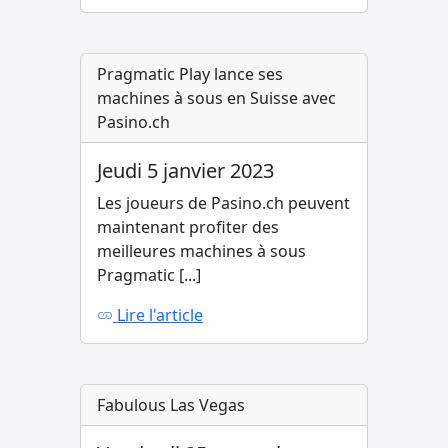
Pragmatic Play lance ses
machines à sous en Suisse avec
Pasino.ch
Jeudi 5 janvier 2023
Les joueurs de Pasino.ch peuvent
maintenant profiter des
meilleures machines à sous
Pragmatic [...]
Lire l'article
Fabulous Las Vegas