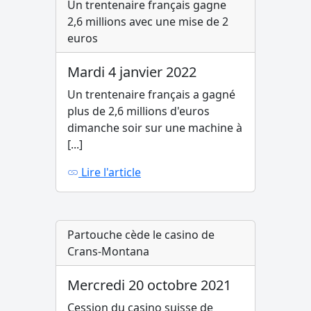
Un trentenaire français gagne
2,6 millions avec une mise de 2
euros
Mardi 4 janvier 2022
Un trentenaire français a gagné
plus de 2,6 millions d'euros
dimanche soir sur une machine à
[...]
Lire l'article
Partouche cède le casino de
Crans-Montana
Mercredi 20 octobre 2021
Cession du casino suisse de