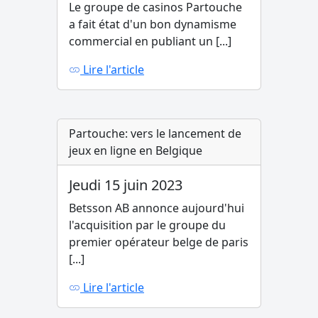
Le groupe de casinos Partouche
a fait état d'un bon dynamisme
commercial en publiant un [...]
Lire l'article
Partouche: vers le lancement de
jeux en ligne en Belgique
Jeudi 15 juin 2023
Betsson AB annonce aujourd'hui
l'acquisition par le groupe du
premier opérateur belge de paris
[...]
Lire l'article