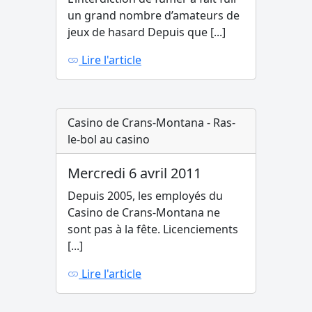
un grand nombre d’amateurs de
jeux de hasard Depuis que [...]
Lire l'article
Casino de Crans-Montana - Ras-
le-bol au casino
Mercredi 6 avril 2011
Depuis 2005, les employés du
Casino de Crans-Montana ne
sont pas à la fête. Licenciements
[...]
Lire l'article