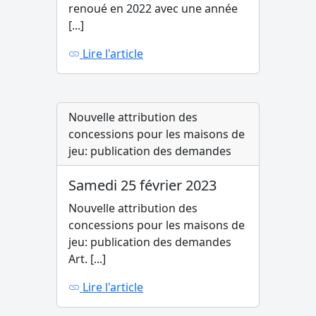
renoué en 2022 avec une année
[...]
Lire l'article
Nouvelle attribution des
concessions pour les maisons de
jeu: publication des demandes
Samedi 25 février 2023
Nouvelle attribution des
concessions pour les maisons de
jeu: publication des demandes
Art. [...]
Lire l'article