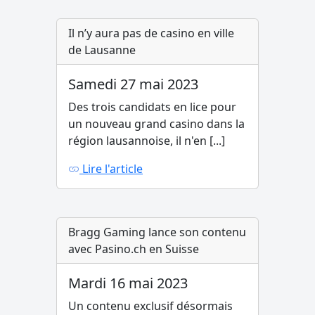
Il n’y aura pas de casino en ville
de Lausanne
Samedi 27 mai 2023
Des trois candidats en lice pour
un nouveau grand casino dans la
région lausannoise, il n'en [...]
Lire l'article
Bragg Gaming lance son contenu
avec Pasino.ch en Suisse
Mardi 16 mai 2023
Un contenu exclusif désormais