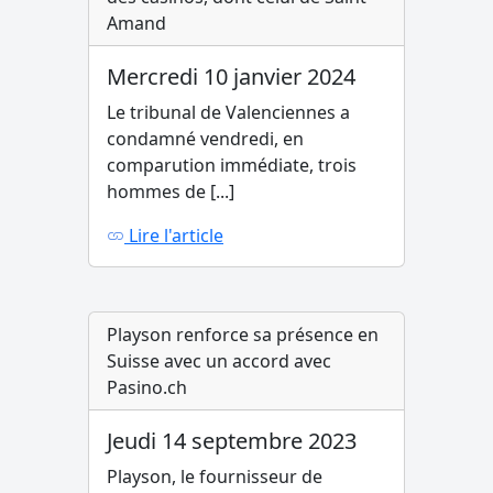
Amand
Mercredi 10 janvier 2024
Le tribunal de Valenciennes a
condamné vendredi, en
comparution immédiate, trois
hommes de [...]
Lire l'article
Playson renforce sa présence en
Suisse avec un accord avec
Pasino.ch
Jeudi 14 septembre 2023
Playson, le fournisseur de