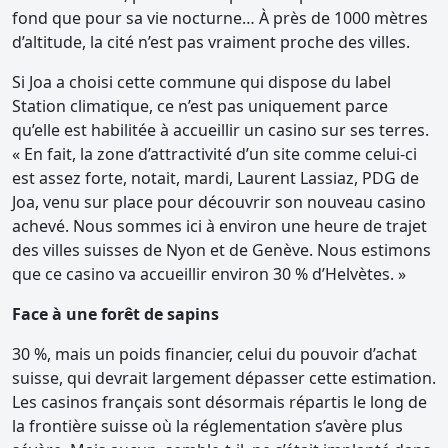
fond que pour sa vie nocturne… À près de 1000 mètres
d’altitude, la cité n’est pas vraiment proche des villes.
Si Joa a choisi cette commune qui dispose du label
Station climatique, ce n’est pas uniquement parce
qu’elle est habilitée à accueillir un casino sur ses terres.
« En fait, la zone d’attractivité d’un site comme celui-ci
est assez forte, notait, mardi, Laurent Lassiaz, PDG de
Joa, venu sur place pour découvrir son nouveau casino
achevé. Nous sommes ici à environ une heure de trajet
des villes suisses de Nyon et de Genève. Nous estimons
que ce casino va accueillir environ 30 % d’Helvètes. »
Face à une forêt de sapins
30 %, mais un poids financier, celui du pouvoir d’achat
suisse, qui devrait largement dépasser cette estimation.
Les casinos français sont désormais répartis le long de
la frontière suisse où la réglementation s’avère plus