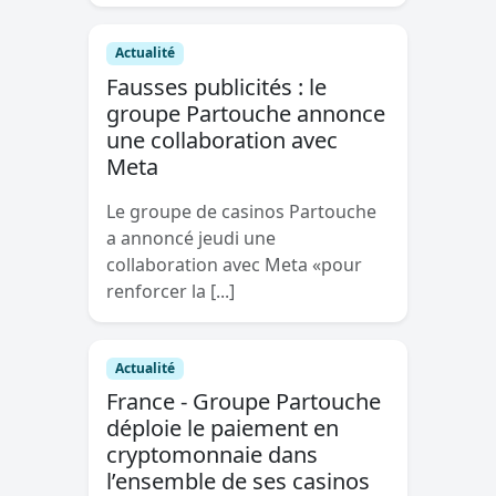
Actualité
Fausses publicités : le
groupe Partouche annonce
une collaboration avec
Meta
Le groupe de casinos Partouche
a annoncé jeudi une
collaboration avec Meta «pour
renforcer la [...]
Actualité
France - Groupe Partouche
déploie le paiement en
cryptomonnaie dans
l’ensemble de ses casinos