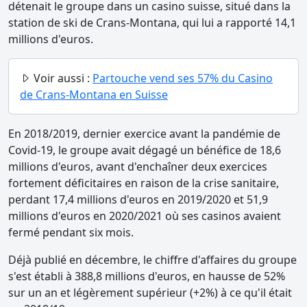
détenait le groupe dans un casino suisse, situé dans la
station de ski de Crans-Montana, qui lui a rapporté 14,1
millions d'euros.
Voir aussi :
Partouche vend ses 57% du Casino
de Crans-Montana en Suisse
En 2018/2019, dernier exercice avant la pandémie de
Covid-19, le groupe avait dégagé un bénéfice de 18,6
millions d'euros, avant d'enchaîner deux exercices
fortement déficitaires en raison de la crise sanitaire,
perdant 17,4 millions d'euros en 2019/2020 et 51,9
millions d'euros en 2020/2021 où ses casinos avaient
fermé pendant six mois.
Déjà publié en décembre, le chiffre d'affaires du groupe
s'est établi à 388,8 millions d'euros, en hausse de 52%
sur un an et légèrement supérieur (+2%) à ce qu'il était