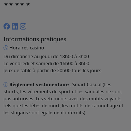
★
★
★
★
★
Informations pratiques
Horaires casino :
Du dimanche au jeudi de 18h00 à 3h00
Le vendredi et samedi de 16h00 à 3h00.
Jeux de table à partir de 20h00 tous les jours.
Règlement vestimentaire
: Smart Casual (Les
shorts, les vêtements de sport et les sandales ne sont
pas autorisés. Les vêtements avec des motifs voyants
tels que les têtes de mort, les motifs de camouflage et
les slogans sont également interdits).