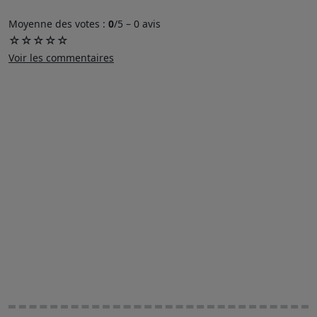
Moyenne des votes :
0
/5 –
0
avis
☆
☆
☆
☆
☆
Voir les commentaires