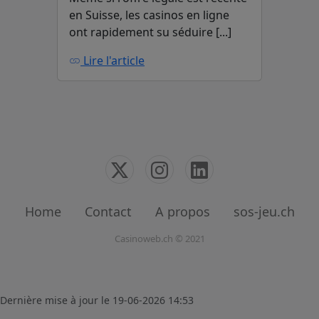
en Suisse, les casinos en ligne
ont rapidement su séduire [...]
Lire l'article
Home
Contact
A propos
sos-jeu.ch
Casinoweb.ch © 2021
Dernière mise à jour le 19-06-2026 14:53