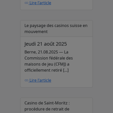
Lire l'article
Le paysage des casinos suisse en
mouvement
Jeudi 21 aoűt 2025
Berne, 21.08.2025 — La
Commission fédérale des
maisons de jeu (CFMJ) a
officiellement retiré [...]
Lire l'article
Casino de Saint-Moritz :
procédure de retrait de