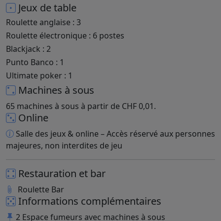
Jeux de table
Roulette anglaise : 3
Roulette électronique : 6 postes
Blackjack : 2
Punto Banco : 1
Ultimate poker : 1
Machines à sous
65 machines à sous à partir de CHF 0,01.
Online
Salle des jeux & online – Accès réservé aux personnes
majeures, non interdites de jeu
Restauration et bar
Roulette Bar
Informations complémentaires
2 Espace fumeurs avec machines à sous