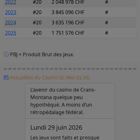
2022
#20
2 048 978 CHF
#
2023
#20
3 845 096 CHF
#
2024
#20
3 635 196 CHF
#
2025
#20
1 751 576 CHF
#
PBJ = Produit Brut des jeux.
Actualités du Casino St. Moritz AG
L’avenir du casino de Crans-
Montana quelque peu
hypothéqué. A moins d’un
rétropédalage fédéral.
Lundi 29 juin 2026
Les jeux sont faits et presque