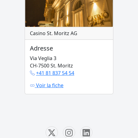
Casino St. Moritz AG
Adresse
Via Veglia 3
CH-7500 St. Moritz
+41 81 837 54 54
Voir la fiche