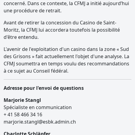
concerné. Dans ce contexte, la CFMJ a initié aujourd’hui
une procédure de retrait.
Avant de retirer la concession du Casino de Saint-
Moritz, la CFMJ lui accordera toutefois la possibilité
d'être entendu.
L'avenir de l'exploitation d'un casino dans la zone « Sud
des Grisons » fait actuellement l'objet d'une analyse. La
CFMJ soumettra en temps voulu des recommandations
à ce sujet au Conseil fédéral.
Adresse pour l'envoi de questions
Marjorie Stangl
Spécialiste en communication
+ 41 58 466 34 16
marjorie.stangl@esbk.admin.ch
Charlotte Schläpfer