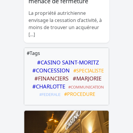
menacé de fermeture
La propriété autrichienne
envisage la cessation d’activité, à
moins de trouver un acquéreur
[...]
#Tags
#CASINO SAINT-MORITZ
#CONCESSION
#SPECIALISTE
#FINANCIERS
#MARJORIE
#CHARLOTTE
#COMMUNICATION
#PROCEDURE
#FEDERALE