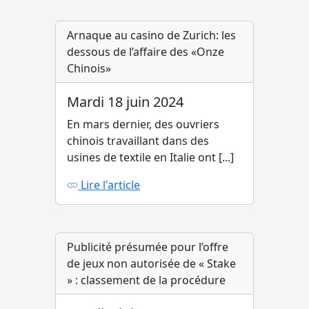
Arnaque au casino de Zurich: les
dessous de l’affaire des «Onze
Chinois»
Mardi 18 juin 2024
En mars dernier, des ouvriers
chinois travaillant dans des
usines de textile en Italie ont [...]
Lire l'article
Publicité présumée pour l’offre
de jeux non autorisée de « Stake
» : classement de la procédure