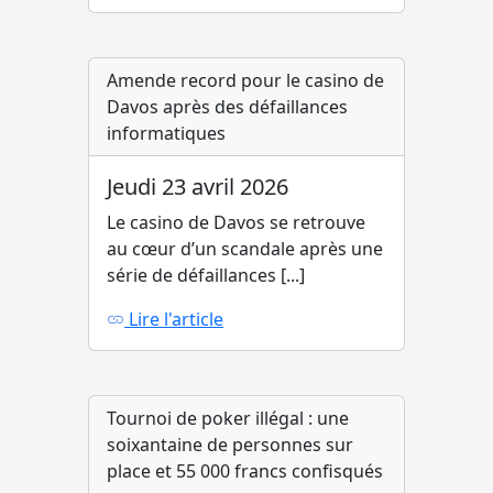
Amende record pour le casino de
Davos après des défaillances
informatiques
Jeudi 23 avril 2026
Le casino de Davos se retrouve
au cœur d’un scandale après une
série de défaillances [...]
Lire l'article
Tournoi de poker illégal : une
soixantaine de personnes sur
place et 55 000 francs confisqués