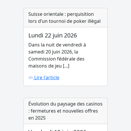
Suisse orientale : perquisition
lors d’un tournoi de poker illégal
Lundi 22 juin 2026
Dans la nuit de vendredi à
samedi 20 juin 2026, la
Commission fédérale des
maisons de jeu [...]
Lire l'article
Évolution du paysage des casinos
: fermetures et nouvelles offres
en 2025