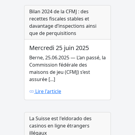
Bilan 2024 de la CFMJ : des
recettes fiscales stables et
davantage d’inspections ainsi
que de perquisitions
Mercredi 25 juin 2025
Berne, 25.06.2025 — L’an passé, la
Commission fédérale des
maisons de jeu (CFMJ) s’est
assurée [...]
Lire l'article
La Suisse est l'eldorado des
casinos en ligne étrangers
illégaux