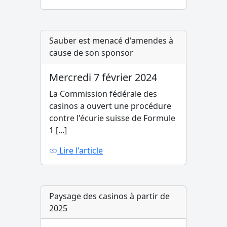
Sauber est menacé d'amendes à
cause de son sponsor
Mercredi 7 février 2024
La Commission fédérale des
casinos a ouvert une procédure
contre l'écurie suisse de Formule
1 [...]
Lire l'article
Paysage des casinos à partir de
2025