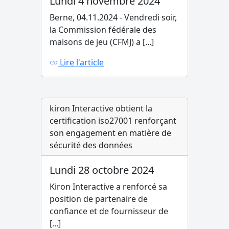
Lundi 4 novembre 2024
Berne, 04.11.2024 - Vendredi soir,
la Commission fédérale des
maisons de jeu (CFMJ) a [...]
Lire l'article
kiron Interactive obtient la
certification iso27001 renforçant
son engagement en matière de
sécurité des données
Lundi 28 octobre 2024
Kiron Interactive a renforcé sa
position de partenaire de
confiance et de fournisseur de
[...]