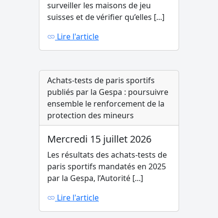
surveiller les maisons de jeu
suisses et de vérifier qu’elles [...]
Lire l'article
Achats-tests de paris sportifs
publiés par la Gespa : poursuivre
ensemble le renforcement de la
protection des mineurs
Mercredi 15 juillet 2026
Les résultats des achats-tests de
paris sportifs mandatés en 2025
par la Gespa, l’Autorité [...]
Lire l'article