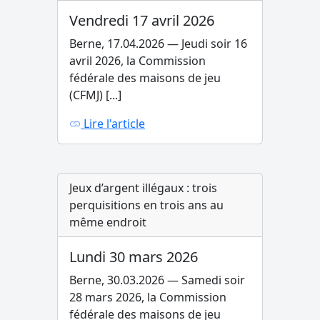
Vendredi 17 avril 2026
Berne, 17.04.2026 — Jeudi soir 16
avril 2026, la Commission
fédérale des maisons de jeu
(CFMJ) [...]
Lire l'article
Jeux d’argent illégaux : trois
perquisitions en trois ans au
même endroit
Lundi 30 mars 2026
Berne, 30.03.2026 — Samedi soir
28 mars 2026, la Commission
fédérale des maisons de jeu