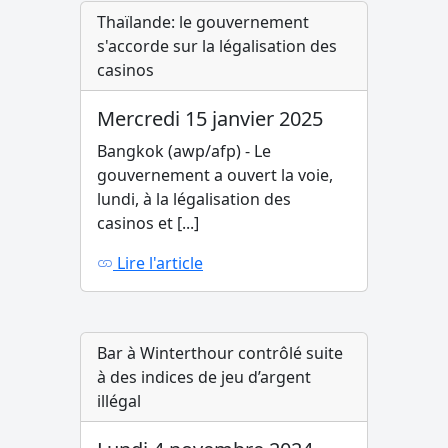
Thaïlande: le gouvernement
s'accorde sur la légalisation des
casinos
Mercredi 15 janvier 2025
Bangkok (awp/afp) - Le
gouvernement a ouvert la voie,
lundi, à la légalisation des
casinos et [...]
Lire l'article
Bar à Winterthour contrôlé suite
à des indices de jeu d’argent
illégal