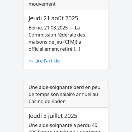
mouvement
Jeudi 21 aoűt 2025
Berne, 21.08.2025 — La
Commission fédérale des
maisons de jeu (CFMJ) a
officiellement retiré [...]
Lire l'article
Une aide-soignante perd en peu
de temps son salaire annuel au
Casino de Baden
Jeudi 3 juillet 2025
Une aide-soignante a perdu 40