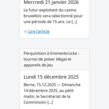
Mercredi 21 janvier 2026
Le futur exploitant du casino
bruxellois sera sélectionné pour
une période de 15 ans. Le [...]
Lire l'article
Perquisition à Emmenbrücke :
tournoi de poker illégal et
appareils de jeu
Lundi 15 décembre 2025
Berne, 15.12.2025 — Dimanche
14 décembre 2025, au petit
matin, le Secrétariat de la
Commission [...]