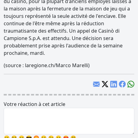
du casino, pour la plupart d'anciens employés laissés à
la maison après la fermeture de la maison de jeu qui a
toujours représenté la seule activité de l'enclave. Elle
continue de l'être même après la réduction
traumatisante des effectifs. Un appel de Casinò di
Campione S.p.A. est attendu. Une décision sera
probablement prise après l'audience de la semaine
prochaine, mardi.
(source : laregione.ch/Marco Marelli)
Votre réaction à cet article