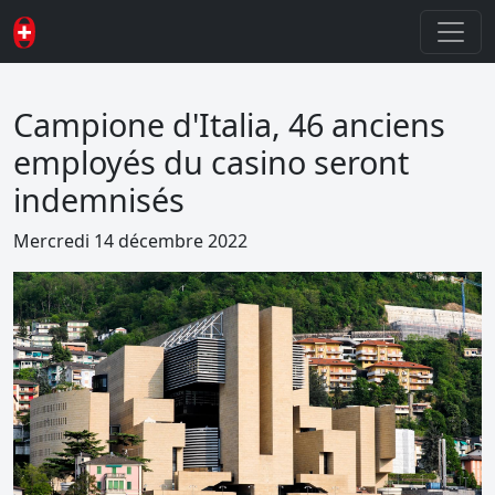
Campione d'Italia, 46 anciens
employés du casino seront
indemnisés
Mercredi 14 décembre 2022