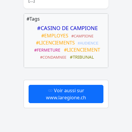
[...]
#Tags
#CASINO DE CAMPIONE
#EMPLOYES
#CAMPIONE
#LICENCIEMENTS
#AUDIENCE
#LICENCIEMENT
#FERMETURE
#TRIBUNAL
#CONDAMNEE
Voir aussi sur
www.laregione.ch