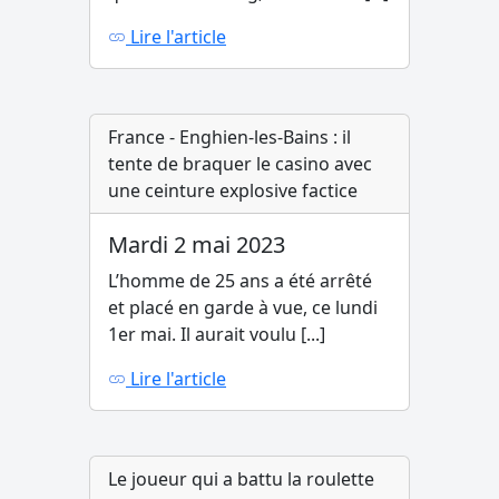
Lire l'article
France - Enghien-les-Bains : il
tente de braquer le casino avec
une ceinture explosive factice
Mardi 2 mai 2023
L’homme de 25 ans a été arrêté
et placé en garde à vue, ce lundi
1er mai. Il aurait voulu [...]
Lire l'article
Le joueur qui a battu la roulette