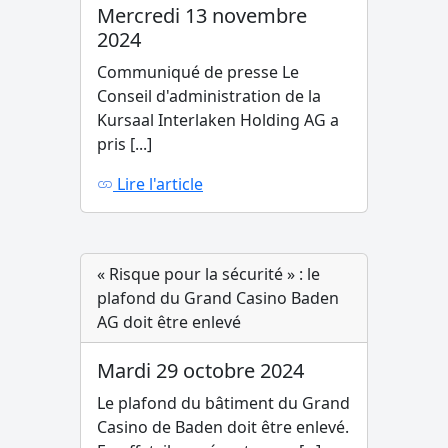
Mercredi 13 novembre
2024
Communiqué de presse Le
Conseil d'administration de la
Kursaal Interlaken Holding AG a
pris [...]
Lire l'article
« Risque pour la sécurité » : le
plafond du Grand Casino Baden
AG doit être enlevé
Mardi 29 octobre 2024
Le plafond du bâtiment du Grand
Casino de Baden doit être enlevé.