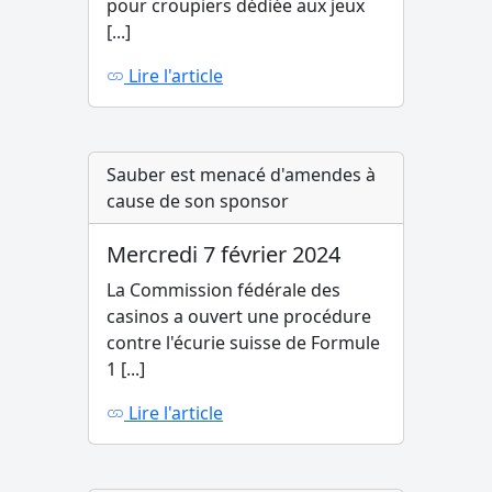
pour croupiers dédiée aux jeux
[...]
Lire l'article
Sauber est menacé d'amendes à
cause de son sponsor
Mercredi 7 février 2024
La Commission fédérale des
casinos a ouvert une procédure
contre l'écurie suisse de Formule
1 [...]
Lire l'article