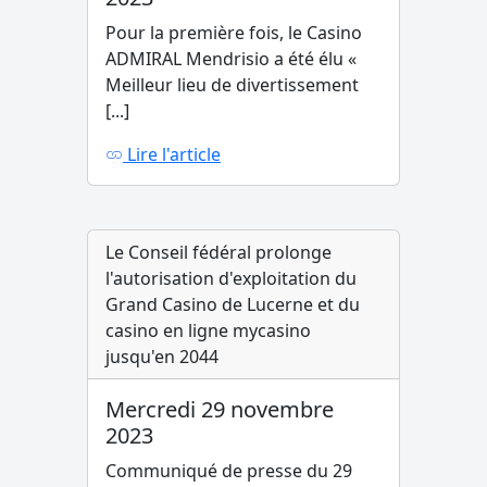
Pour la première fois, le Casino
ADMIRAL Mendrisio a été élu «
Meilleur lieu de divertissement
[...]
Lire l'article
Le Conseil fédéral prolonge
l'autorisation d'exploitation du
Grand Casino de Lucerne et du
casino en ligne mycasino
jusqu'en 2044
Mercredi 29 novembre
2023
Communiqué de presse du 29