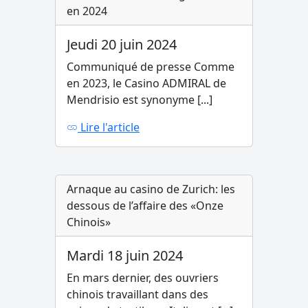
en 2024
Jeudi 20 juin 2024
Communiqué de presse Comme
en 2023, le Casino ADMIRAL de
Mendrisio est synonyme [...]
Lire l'article
Arnaque au casino de Zurich: les
dessous de l’affaire des «Onze
Chinois»
Mardi 18 juin 2024
En mars dernier, des ouvriers
chinois travaillant dans des