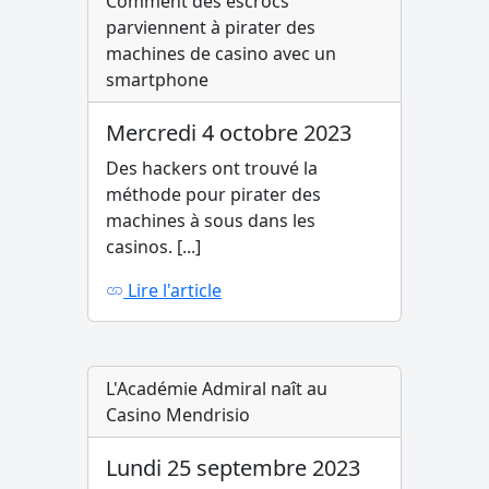
Comment des escrocs
parviennent à pirater des
machines de casino avec un
smartphone
Mercredi 4 octobre 2023
Des hackers ont trouvé la
méthode pour pirater des
machines à sous dans les
casinos. [...]
Lire l'article
L'Académie Admiral naît au
Casino Mendrisio
Lundi 25 septembre 2023