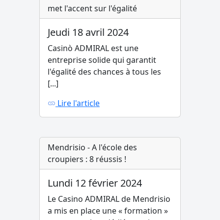
met l'accent sur l'égalité
Jeudi 18 avril 2024
Casinò ADMIRAL est une
entreprise solide qui garantit
l'égalité des chances à tous les
[...]
Lire l'article
Mendrisio - A l'école des
croupiers : 8 réussis !
Lundi 12 février 2024
Le Casino ADMIRAL de Mendrisio
a mis en place une « formation »