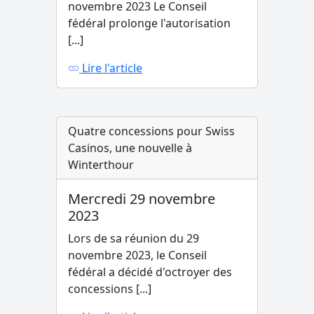
novembre 2023 Le Conseil
fédéral prolonge l'autorisation
[...]
Lire l'article
Quatre concessions pour Swiss
Casinos, une nouvelle à
Winterthour
Mercredi 29 novembre
2023
Lors de sa réunion du 29
novembre 2023, le Conseil
fédéral a décidé d'octroyer des
concessions [...]