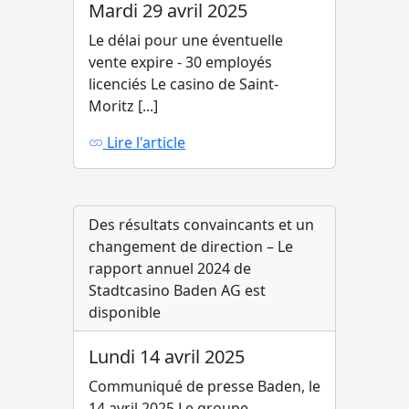
Mardi 29 avril 2025
Le délai pour une éventuelle
vente expire - 30 employés
licenciés Le casino de Saint-
Moritz [...]
Lire l'article
Des résultats convaincants et un
changement de direction – Le
rapport annuel 2024 de
Stadtcasino Baden AG est
disponible
Lundi 14 avril 2025
Communiqué de presse Baden, le
14 avril 2025 Le groupe