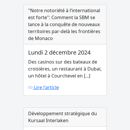
"Notre notoriété à l’international
est forte": Comment la SBM se
lance à la conquête de nouveaux
territoires par-delà les frontières
de Monaco
Lundi 2 décembre 2024
Des casinos sur des bateaux de
croisières, un restaurant à Dubaï,
un hôtel à Courchevel en [...]
Lire l'article
Développement stratégique du
Kursaal Interlaken