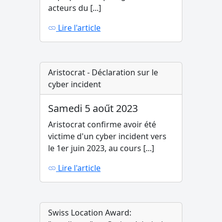
acteurs du [...]
Lire l'article
Aristocrat - Déclaration sur le
cyber incident
Samedi 5 aoűt 2023
Aristocrat confirme avoir été
victime d'un cyber incident vers
le 1er juin 2023, au cours [...]
Lire l'article
Swiss Location Award: