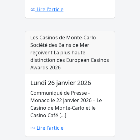
Lire l'article
Les Casinos de Monte-Carlo
Société des Bains de Mer
reçoivent La plus haute
distinction des European Casinos
Awards 2026
Lundi 26 janvier 2026
Communiqué de Presse -
Monaco le 22 janvier 2026 – Le
Casino de Monte-Carlo et le
Casino Café [...]
Lire l'article