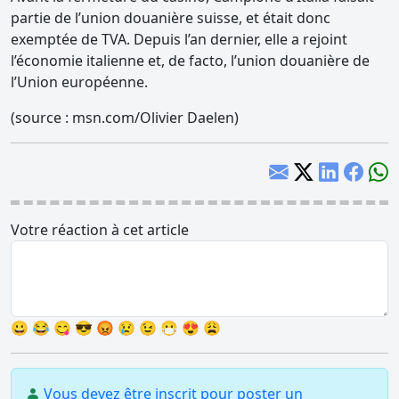
partie de l’union douanière suisse, et était donc
exemptée de TVA. Depuis l’an dernier, elle a rejoint
l’économie italienne et, de facto, l’union douanière de
l’Union européenne.
(source : msn.com/Olivier Daelen)
Votre réaction à cet article
😀
😂
😋
😎
😡
😢
😉
😷
😍
😩
Vous devez être inscrit pour poster un