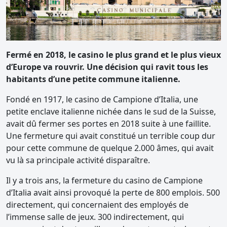
Fermé en 2018, le casino le plus grand et le plus vieux
d’Europe va rouvrir. Une décision qui ravit tous les
habitants d’une petite commune italienne.
Fondé en 1917, le casino de Campione d’Italia, une
petite enclave italienne nichée dans le sud de la Suisse,
avait dû fermer ses portes en 2018 suite à une faillite.
Une fermeture qui avait constitué un terrible coup dur
pour cette commune de quelque 2.000 âmes, qui avait
vu là sa principale activité disparaître.
Il y a trois ans, la fermeture du casino de Campione
d’Italia avait ainsi provoqué la perte de 800 emplois. 500
directement, qui concernaient des employés de
l’immense salle de jeux. 300 indirectement, qui