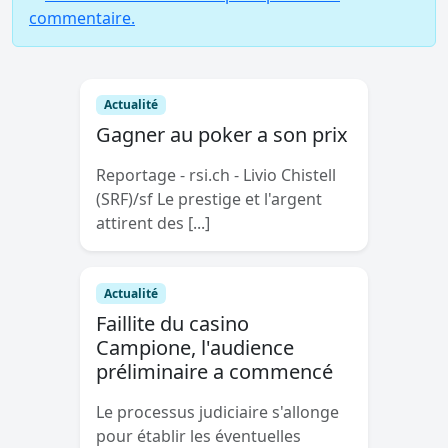
commentaire.
Actualité
Gagner au poker a son prix
Reportage - rsi.ch - Livio Chistell
(SRF)/sf Le prestige et l'argent
attirent des [...]
Actualité
Faillite du casino
Campione, l'audience
préliminaire a commencé
Le processus judiciaire s'allonge
pour établir les éventuelles