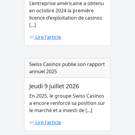
L’entreprise américaine a obtenu
en octobre 2024 la première
licence d’exploitation de casinos
[...]
Lire l'article
Swiss Casinos publie son rapport
annuel 2025
Jeudi 9 juillet 2026
En 2025, le groupe Swiss Casinos
a encore renforcé sa position sur
le marché et a investi de [...]
Lire l'article