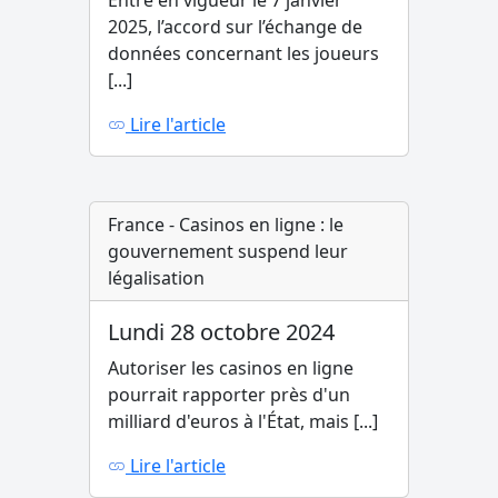
Entré en vigueur le 7 janvier
2025, l’accord sur l’échange de
données concernant les joueurs
[...]
Lire l'article
France - Casinos en ligne : le
gouvernement suspend leur
légalisation
Lundi 28 octobre 2024
Autoriser les casinos en ligne
pourrait rapporter près d'un
milliard d'euros à l'État, mais [...]
Lire l'article