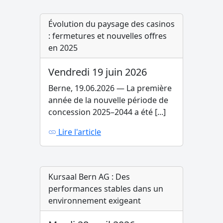
Évolution du paysage des casinos
: fermetures et nouvelles offres
en 2025
Vendredi 19 juin 2026
Berne, 19.06.2026 — La première
année de la nouvelle période de
concession 2025–2044 a été [...]
Lire l'article
Kursaal Bern AG : Des
performances stables dans un
environnement exigeant