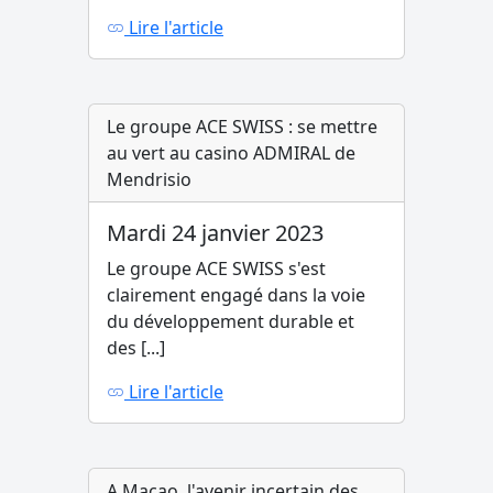
Lire l'article
Le groupe ACE SWISS : se mettre
au vert au casino ADMIRAL de
Mendrisio
Mardi 24 janvier 2023
Le groupe ACE SWISS s'est
clairement engagé dans la voie
du développement durable et
des [...]
Lire l'article
A Macao, l'avenir incertain des