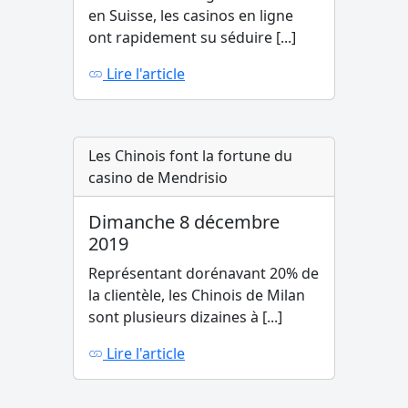
en Suisse, les casinos en ligne
ont rapidement su séduire [...]
Lire l'article
Les Chinois font la fortune du
casino de Mendrisio
Dimanche 8 décembre
2019
Représentant dorénavant 20% de
la clientèle, les Chinois de Milan
sont plusieurs dizaines à [...]
Lire l'article