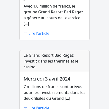
Avec 1,8 million de francs, le
groupe Grand Resort Bad Ragaz
a généré au cours de l'exercice
[...]
Lire l'article
Le Grand Resort Bad Ragaz
investit dans les thermes et le
casino
Mercredi 3 avril 2024
7 millions de francs sont prévus
pour les investissements dans les
deux filiales du Grand [...]
Lire l'article