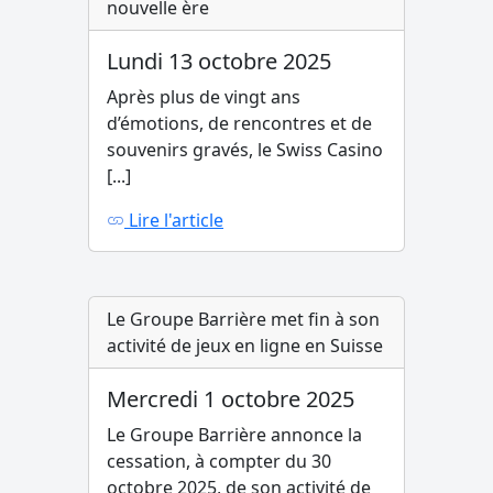
nouvelle ère
Lundi 13 octobre 2025
Après plus de vingt ans
d’émotions, de rencontres et de
souvenirs gravés, le Swiss Casino
[...]
Lire l'article
Le Groupe Barrière met fin à son
activité de jeux en ligne en Suisse
Mercredi 1 octobre 2025
Le Groupe Barrière annonce la
cessation, à compter du 30
octobre 2025, de son activité de