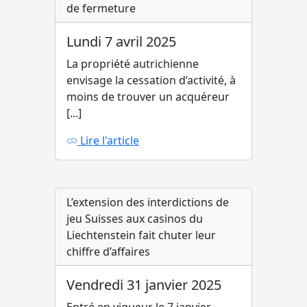
de fermeture
Lundi 7 avril 2025
La propriété autrichienne
envisage la cessation d’activité, à
moins de trouver un acquéreur
[...]
Lire l'article
L’extension des interdictions de
jeu Suisses aux casinos du
Liechtenstein fait chuter leur
chiffre d’affaires
Vendredi 31 janvier 2025