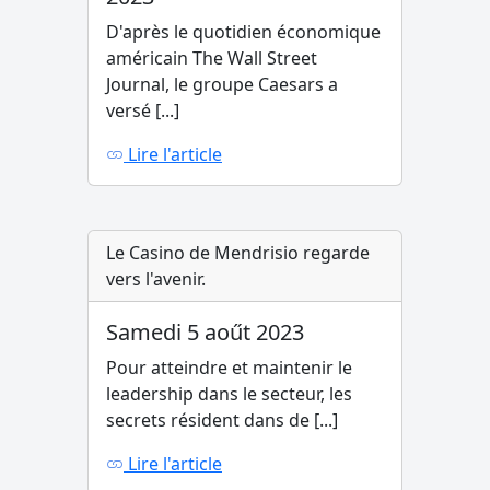
D'après le quotidien économique
américain The Wall Street
Journal, le groupe Caesars a
versé [...]
Lire l'article
Le Casino de Mendrisio regarde
vers l'avenir.
Samedi 5 aoűt 2023
Pour atteindre et maintenir le
leadership dans le secteur, les
secrets résident dans de [...]
Lire l'article