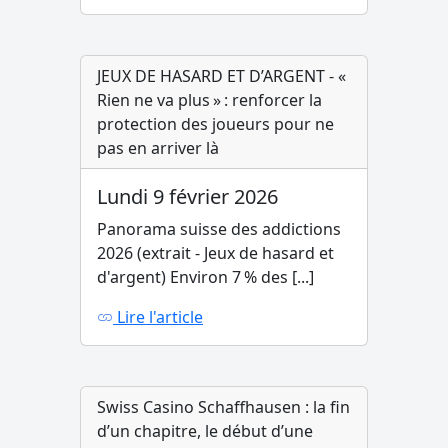
JEUX DE HASARD ET D’ARGENT - «
Rien ne va plus » : renforcer la
protection des joueurs pour ne
pas en arriver là
Lundi 9 février 2026
Panorama suisse des addictions
2026 (extrait - Jeux de hasard et
d'argent) Environ 7 % des [...]
Lire l'article
Swiss Casino Schaffhausen : la fin
d’un chapitre, le début d’une