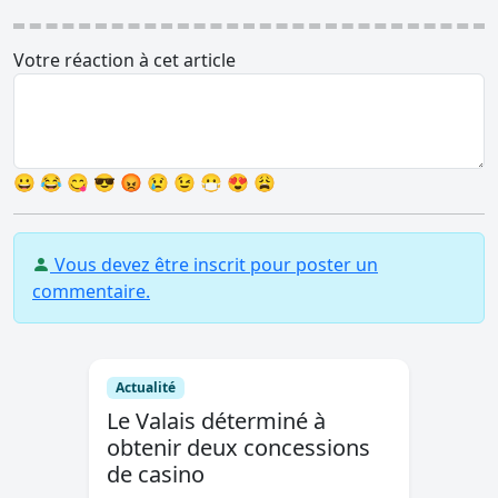
Votre réaction à cet article
😀
😂
😋
😎
😡
😢
😉
😷
😍
😩
Vous devez être inscrit pour poster un
commentaire.
Actualité
Le Valais déterminé à
obtenir deux concessions
de casino