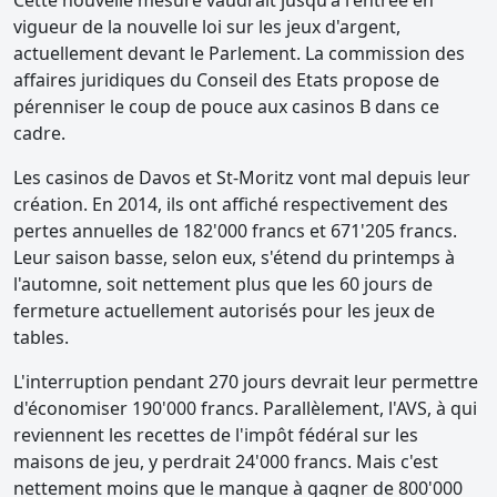
Cette nouvelle mesure vaudrait jusqu'à l'entrée en
vigueur de la nouvelle loi sur les jeux d'argent,
actuellement devant le Parlement. La commission des
affaires juridiques du Conseil des Etats propose de
pérenniser le coup de pouce aux casinos B dans ce
cadre.
Les casinos de Davos et St-Moritz vont mal depuis leur
création. En 2014, ils ont affiché respectivement des
pertes annuelles de 182'000 francs et 671'205 francs.
Leur saison basse, selon eux, s'étend du printemps à
l'automne, soit nettement plus que les 60 jours de
fermeture actuellement autorisés pour les jeux de
tables.
L'interruption pendant 270 jours devrait leur permettre
d'économiser 190'000 francs. Parallèlement, l'AVS, à qui
reviennent les recettes de l'impôt fédéral sur les
maisons de jeu, y perdrait 24'000 francs. Mais c'est
nettement moins que le manque à gagner de 800'000