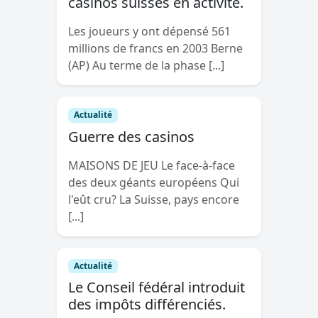
casinos suisses en activité.
Les joueurs y ont dépensé 561
millions de francs en 2003 Berne
(AP) Au terme de la phase [...]
Actualité
Guerre des casinos
MAISONS DE JEU Le face-à-face
des deux géants européens Qui
l'eût cru? La Suisse, pays encore
[...]
Actualité
Le Conseil fédéral introduit
des impôts différenciés.