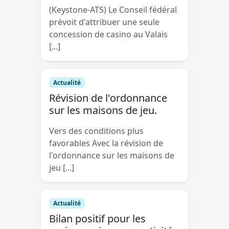
(Keystone-ATS) Le Conseil fédéral
prévoit d'attribuer une seule
concession de casino au Valais
[...]
Actualité
Révision de l'ordonnance
sur les maisons de jeu.
Vers des conditions plus
favorables Avec la révision de
l'ordonnance sur les maisons de
jeu [...]
Actualité
Bilan positif pour les