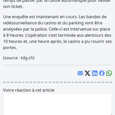
temps de passer par la caisse automatique pour valider
son ticket.
Une enquête est maintenant en cours. Les bandes de
vidéosurveillance du casino et du parking vont être
analysées par la police. Celle-ci est intervenue sur place
à 8 heures. L'opération s'est terminée aux alentours des
10 heures et, une heure après, le casino a pu rouvrir ses
portes.
(source : tdg.ch)
Votre réaction à cet article