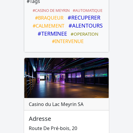
#Tags
#CASINO DE MEYRIN
#AUTOMATIQUE
#RECUPERER
#BRAQUEUR
#ALENTOURS
#CALMEMENT
#TERMINEE
#OPERATION
#INTERVENUE
Casino du Lac Meyrin SA
Adresse
Route De Pré-bois, 20