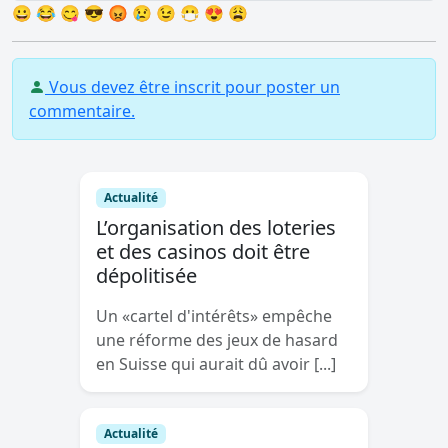
😀
😂
😋
😎
😡
😢
😉
😷
😍
😩
Vous devez être inscrit pour poster un
commentaire.
Actualité
L’organisation des loteries
et des casinos doit être
dépolitisée
Un «cartel d'intérêts» empêche
une réforme des jeux de hasard
en Suisse qui aurait dû avoir [...]
Actualité