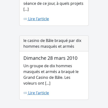
séance de ce jour, à quels projets
[...]
Lire l'article
le casino de Bâle braqué par dix
hommes masqués et armés
Dimanche 28 mars 2010
Un groupe de dix hommes
masqués et armés a braqué le
Grand Casino de Bâle. Les
voleurs ont [...]
Lire l'article