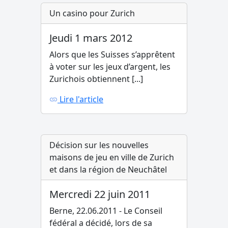
Un casino pour Zurich
Jeudi 1 mars 2012
Alors que les Suisses s’apprêtent
à voter sur les jeux d’argent, les
Zurichois obtiennent [...]
Lire l'article
Décision sur les nouvelles
maisons de jeu en ville de Zurich
et dans la région de Neuchâtel
Mercredi 22 juin 2011
Berne, 22.06.2011 - Le Conseil
fédéral a décidé, lors de sa