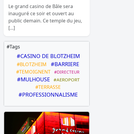
Le grand casino de Bâle sera
inauguré ce soir et ouvert au
public demain. Ce temple du jeu,
[...]
#Tags
#CASINO DE BLOTZHEIM
#BARRIERE
#BLOTZHEIM
#TEMOIGNENT
#DIRECTEUR
#MULHOUSE
#AEROPORT
#TERRASSE
#PROFESSIONNALISME