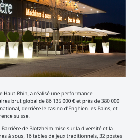
le Haut-Rhin, a réalisé une performance
aires brut global de 86 135 000 € et près de 380 000
 national, derrière le casino d'Enghien-les-Bains, et
rence suisse.
no Barrière de Blotzheim mise sur la diversité et la
es à sous, 16 tables de jeux traditionnels, 32 postes