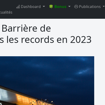
Dashboard
🍀 Bonus
Publications
tualités
 Barrière de
s les records en 2023