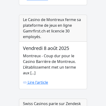
Le Casino de Montreux ferme sa
plateforme de jeux en ligne
Gamrfirst.ch et licencie 30
employés.
Vendredi 8 aoűt 2025
Montreux - Coup dur pour le
Casino Barrière de Montreux.
L’établissement met un terme
aux [...]
Lire l'article
Swiss Casinos parie sur Zendesk