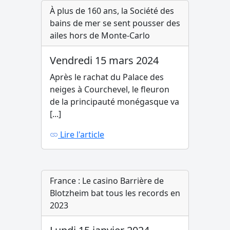
À plus de 160 ans, la Société des
bains de mer se sent pousser des
ailes hors de Monte-Carlo
Vendredi 15 mars 2024
Après le rachat du Palace des
neiges à Courchevel, le fleuron
de la principauté monégasque va
[...]
Lire l'article
France : Le casino Barrière de
Blotzheim bat tous les records en
2023