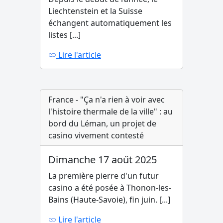
Liechtenstein et la Suisse
échangent automatiquement les
listes [...]
Lire l'article
France - "Ça n'a rien à voir avec
l'histoire thermale de la ville" : au
bord du Léman, un projet de
casino vivement contesté
Dimanche 17 aoűt 2025
La première pierre d'un futur
casino a été posée à Thonon-les-
Bains (Haute-Savoie), fin juin. [...]
Lire l'article