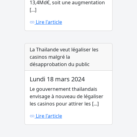
13,4Md€, soit une augmentation
[...]
Lire l'article
La Thaïlande veut légaliser les
casinos malgré la
désapprobation du public
Lundi 18 mars 2024
Le gouvernement thaïlandais
envisage à nouveau de légaliser
les casinos pour attirer les [...]
Lire l'article