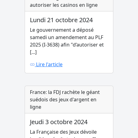
autoriser les casinos en ligne
Lundi 21 octobre 2024
Le gouvernement a déposé
samedi un amendement au PLF
2025 (I-3638) afin "d’autoriser et
[...]
Lire l'article
France: la FDJ rachète le géant
suédois des jeux d'argent en
ligne
Jeudi 3 octobre 2024
La Française des Jeux dévoile