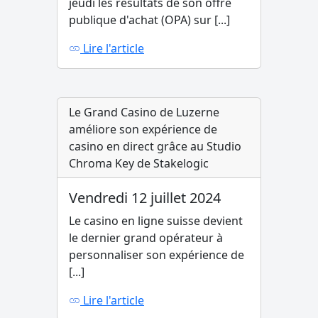
jeudi les résultats de son offre
publique d'achat (OPA) sur [...]
Lire l'article
Le Grand Casino de Luzerne
améliore son expérience de
casino en direct grâce au Studio
Chroma Key de Stakelogic
Vendredi 12 juillet 2024
Le casino en ligne suisse devient
le dernier grand opérateur à
personnaliser son expérience de
[...]
Lire l'article