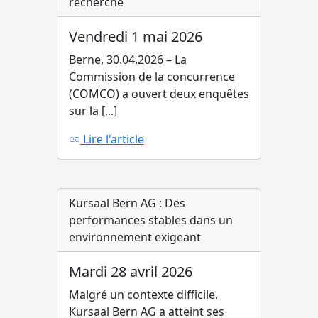
recherche
Vendredi 1 mai 2026
Berne, 30.04.2026 – La
Commission de la concurrence
(COMCO) a ouvert deux enquêtes
sur la [...]
Lire l'article
Kursaal Bern AG : Des
performances stables dans un
environnement exigeant
Mardi 28 avril 2026
Malgré un contexte difficile,
Kursaal Bern AG a atteint ses