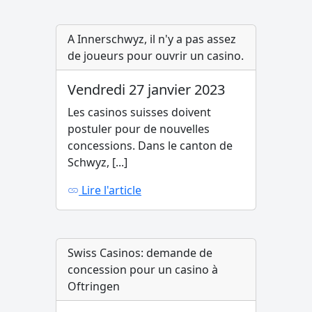
A Innerschwyz, il n'y a pas assez
de joueurs pour ouvrir un casino.
Vendredi 27 janvier 2023
Les casinos suisses doivent
postuler pour de nouvelles
concessions. Dans le canton de
Schwyz, [...]
Lire l'article
Swiss Casinos: demande de
concession pour un casino à
Oftringen