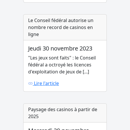
Le Conseil fédéral autorise un
nombre record de casinos en
ligne
Jeudi 30 novembre 2023
"Les jeux sont faits" : le Conseil
fédéral a octroyé les licences
d'exploitation de jeux de [...]
Lire l'article
Paysage des casinos à partir de
2025