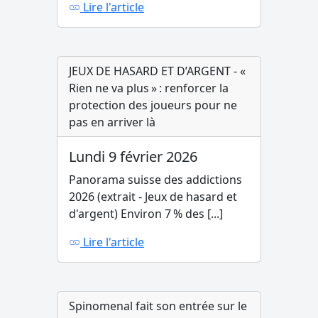
Lire l'article
JEUX DE HASARD ET D’ARGENT - «
Rien ne va plus » : renforcer la
protection des joueurs pour ne
pas en arriver là
Lundi 9 février 2026
Panorama suisse des addictions
2026 (extrait - Jeux de hasard et
d'argent) Environ 7 % des [...]
Lire l'article
Spinomenal fait son entrée sur le