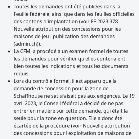
Toutes les demandes ont été publiées dans la
Feuille fédérale, ainsi que dans les feuilles officielles
des cantons d'implantation (voir FF 2023 378 -
Nouvelle attribution des concessions pour les
maisons de jeu : publication des demandes
(admin.ch)).
La CFMJ a procédé à un examen formel de toutes
les demandes pour vérifier qu'elles contenaient
bien toutes les indications et tous les documents
requis.
Lors du contrôle formel, il est apparu que la
demande de concession pour la zone de
Schaffhouse ne satisfaisait pas aux exigences. Le 19
avril 2023, le Conseil fédéral a décidé de ne pas
entrer en matière sur cette demande, qui était la
seule pour la zone en question. Elle a donc été
écartée de la procédure (voir Nouvelle attribution
des concessions pour l'exploitation de maisons de