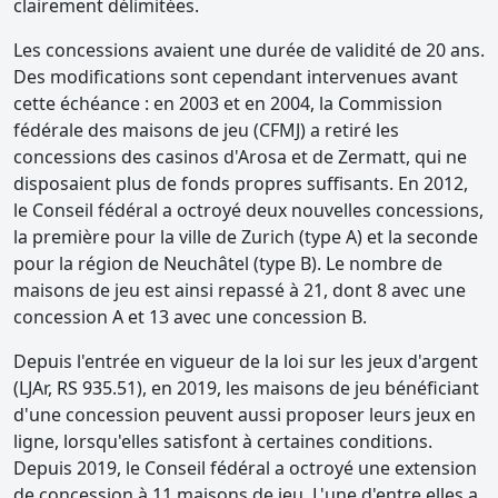
clairement délimitées.
Les concessions avaient une durée de validité de 20 ans.
Des modifications sont cependant intervenues avant
cette échéance : en 2003 et en 2004, la Commission
fédérale des maisons de jeu (CFMJ) a retiré les
concessions des casinos d'Arosa et de Zermatt, qui ne
disposaient plus de fonds propres suffisants. En 2012,
le Conseil fédéral a octroyé deux nouvelles concessions,
la première pour la ville de Zurich (type A) et la seconde
pour la région de Neuchâtel (type B). Le nombre de
maisons de jeu est ainsi repassé à 21, dont 8 avec une
concession A et 13 avec une concession B.
Depuis l'entrée en vigueur de la loi sur les jeux d'argent
(LJAr, RS 935.51), en 2019, les maisons de jeu bénéficiant
d'une concession peuvent aussi proposer leurs jeux en
ligne, lorsqu'elles satisfont à certaines conditions.
Depuis 2019, le Conseil fédéral a octroyé une extension
de concession à 11 maisons de jeu. L'une d'entre elles a