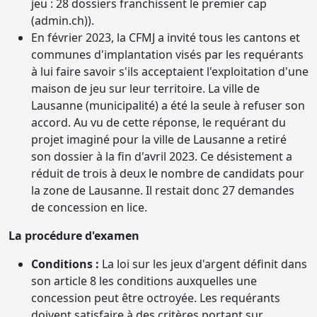
jeu : 28 dossiers franchissent le premier cap
(admin.ch)).
En février 2023, la CFMJ a invité tous les cantons et
communes d'implantation visés par les requérants
à lui faire savoir s'ils acceptaient l'exploitation d'une
maison de jeu sur leur territoire. La ville de
Lausanne (municipalité) a été la seule à refuser son
accord. Au vu de cette réponse, le requérant du
projet imaginé pour la ville de Lausanne a retiré
son dossier à la fin d'avril 2023. Ce désistement a
réduit de trois à deux le nombre de candidats pour
la zone de Lausanne. Il restait donc 27 demandes
de concession en lice.
La procédure d'examen
Conditions :
La loi sur les jeux d'argent définit dans
son article 8 les conditions auxquelles une
concession peut être octroyée. Les requérants
doivent satisfaire à des critères portant sur