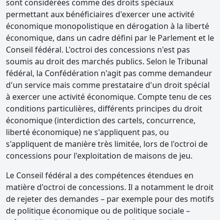
sont considérées comme des droits spéciaux
permettant aux bénéficiaires d'exercer une activité
économique monopolistique en dérogation à la liberté
économique, dans un cadre défini par le Parlement et le
Conseil fédéral. L'octroi des concessions n'est pas
soumis au droit des marchés publics. Selon le Tribunal
fédéral, la Confédération n'agit pas comme demandeur
d'un service mais comme prestataire d'un droit spécial
à exercer une activité économique. Compte tenu de ces
conditions particulières, différents principes du droit
économique (interdiction des cartels, concurrence,
liberté économique) ne s'appliquent pas, ou
s'appliquent de manière très limitée, lors de l'octroi de
concessions pour l'exploitation de maisons de jeu.
Le Conseil fédéral a des compétences étendues en
matière d'octroi de concessions. Il a notamment le droit
de rejeter des demandes – par exemple pour des motifs
de politique économique ou de politique sociale –