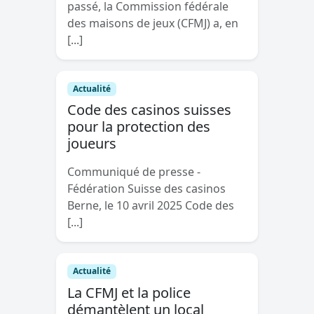
passé, la Commission fédérale
des maisons de jeux (CFMJ) a, en
[...]
Actualité
Code des casinos suisses
pour la protection des
joueurs
Communiqué de presse -
Fédération Suisse des casinos
Berne, le 10 avril 2025 Code des
[...]
Actualité
La CFMJ et la police
démantèlent un local