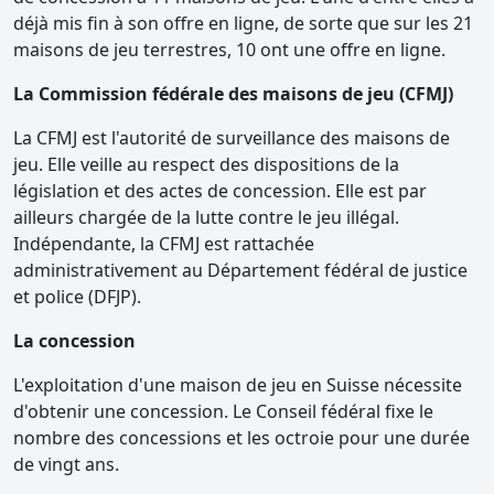
déjà mis fin à son offre en ligne, de sorte que sur les 21
maisons de jeu terrestres, 10 ont une offre en ligne.
La Commission fédérale des maisons de jeu (CFMJ)
La CFMJ est l'autorité de surveillance des maisons de
jeu. Elle veille au respect des dispositions de la
législation et des actes de concession. Elle est par
ailleurs chargée de la lutte contre le jeu illégal.
Indépendante, la CFMJ est rattachée
administrativement au Département fédéral de justice
et police (DFJP).
La concession
L'exploitation d'une maison de jeu en Suisse nécessite
d'obtenir une concession. Le Conseil fédéral fixe le
nombre des concessions et les octroie pour une durée
de vingt ans.