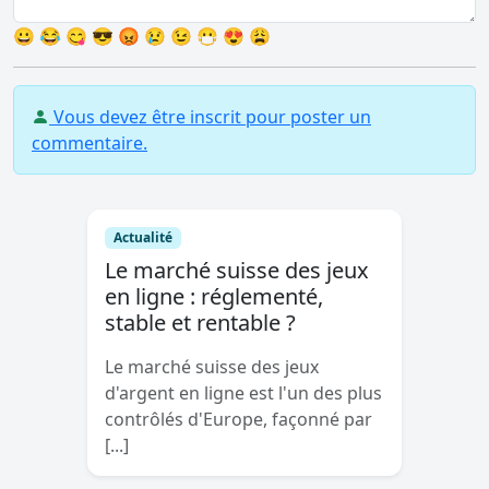
😀
😂
😋
😎
😡
😢
😉
😷
😍
😩
Vous devez être inscrit pour poster un
commentaire.
Actualité
Le marché suisse des jeux
en ligne : réglementé,
stable et rentable ?
Le marché suisse des jeux
d'argent en ligne est l'un des plus
contrôlés d'Europe, façonné par
[...]