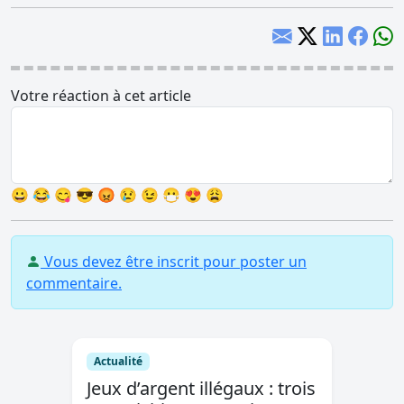
Votre réaction à cet article
😀
😂
😋
😎
😡
😢
😉
😷
😍
😩
Vous devez être inscrit pour poster un
commentaire.
Actualité
Jeux d’argent illégaux : trois