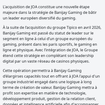
L'acquisition de JOA constitue une nouvelle étape
majeure dans la stratégie de Banijay Gaming de bâtir
un leader européen diversifié du gaming.
À la suite de l’acquisition du groupe Tipico en avril 2026,
Banijay Gaming est passé du statut de leader sur le
segment en ligne à celui d’un groupe européen du
gaming, présent dans les paris sportifs, le gaming en
ligne et physique. Avec l’intégration de JOA, le Groupe
étend cette stratégie en complétant son leadership
digital par un vaste réseau de casinos physiques.
Cette opération permettra à Banijay Gaming
d’élargirses capacités tout en offrant à JOA l'appui d'un
groupe industriel engagé dans une logique à long
terme de création de valeur. Banijay Gaming mettra à
profit son expertise en matière de technologie,
développement produit, gestion de la relation client,
données et intelligence artificielle afin d'accompagner