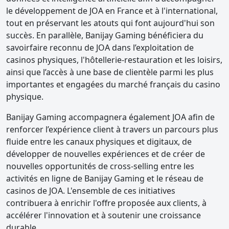
le développement de JOA en France et à l'international,
tout en préservant les atouts qui font aujourd'hui son
succès. En parallèle, Banijay Gaming bénéficiera du
savoirfaire reconnu de JOA dans l’exploitation de
casinos physiques, l'hôtellerie-restauration et les loisirs,
ainsi que l’accès à une base de clientèle parmi les plus
importantes et engagées du marché français du casino
physique.
Banijay Gaming accompagnera également JOA afin de
renforcer l’expérience client à travers un parcours plus
fluide entre les canaux physiques et digitaux, de
développer de nouvelles expériences et de créer de
nouvelles opportunités de cross-selling entre les
activités en ligne de Banijay Gaming et le réseau de
casinos de JOA. L'ensemble de ces initiatives
contribuera à enrichir l'offre proposée aux clients, à
accélérer l'innovation et à soutenir une croissance
durable.