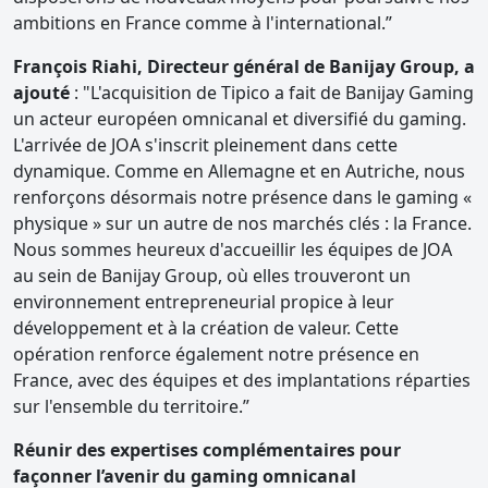
ambitions en France comme à l'international.”
François Riahi, Directeur général de Banijay Group, a
ajouté
: "L'acquisition de Tipico a fait de Banijay Gaming
un acteur européen omnicanal et diversifié du gaming.
L'arrivée de JOA s'inscrit pleinement dans cette
dynamique. Comme en Allemagne et en Autriche, nous
renforçons désormais notre présence dans le gaming «
physique » sur un autre de nos marchés clés : la France.
Nous sommes heureux d'accueillir les équipes de JOA
au sein de Banijay Group, où elles trouveront un
environnement entrepreneurial propice à leur
développement et à la création de valeur. Cette
opération renforce également notre présence en
France, avec des équipes et des implantations réparties
sur l'ensemble du territoire.”
Réunir des expertises complémentaires pour
façonner l’avenir du gaming omnicanal