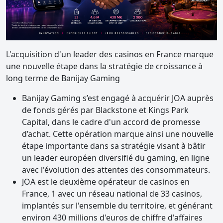
L'acquisition d'un leader des casinos en France marque
une nouvelle étape dans la stratégie de croissance à
long terme de Banijay Gaming
Banijay Gaming s’est engagé à acquérir JOA auprès
de fonds gérés par Blackstone et Kings Park
Capital, dans le cadre d'un accord de promesse
d’achat. Cette opération marque ainsi une nouvelle
étape importante dans sa stratégie visant à bâtir
un leader européen diversifié du gaming, en ligne
avec l'évolution des attentes des consommateurs.
JOA est le deuxième opérateur de casinos en
France, 1 avec un réseau national de 33 casinos,
implantés sur l'ensemble du territoire, et générant
environ 430 millions d'euros de chiffre d'affaires