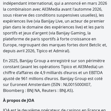
indépendant international, qui a annoncé en mars 2026
la combinaison avec All3Media avant l'automne 2026,
sous réserve des conditions suspensives usuelles), les
expériences live (via Banijay Live, un acteur de premier
plan dans le domaine des expériences live) et les paris
sportifs et jeux d'argent (via Banijay Gaming, la
plateforme de paris sportifs à forte croissance en
Europe, regroupant des marques fortes dont Betclic et,
depuis avril 2026, Tipico et Admiral).
En 2025, Banijay Group a enregistré sur son périmètre
constant (avant les opérations Tipico et All3Media) un
chiffre d’affaires de 4,9 milliards d’euros et un EBITDA
ajusté de 961 millions d’euros. Banijay Group est coté
sur Euronext Amsterdam (ISIN : NL0015000X07,
Bloomberg : BNJ NA, Reuters : BNJ.AS).
À propos de JOA
JOA est le deuxième opérateur de casinos en France en