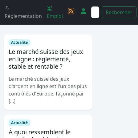
Rechercher
Réglementation
Emploi
Actualité
Le marché suisse des jeux
en ligne : réglementé,
stable et rentable ?
Le marché suisse des jeux
d'argent en ligne est l'un des plus
contrôlés d'Europe, façonné par
[...]
Actualité
À quoi ressemblent le