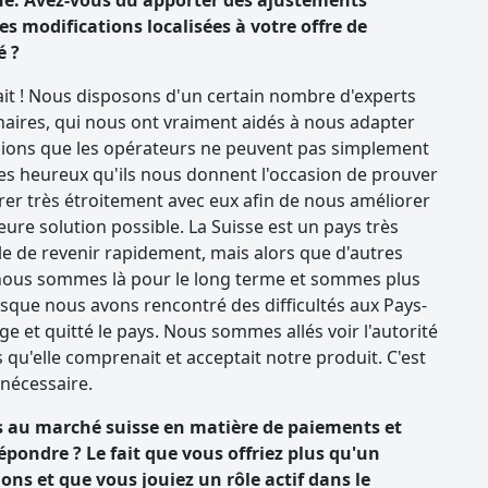
e. Avez-vous dû apporter des ajustements
es modifications localisées à votre offre de
é ?
fait ! Nous disposons d'un certain nombre d'experts
naires, qui nous ont vraiment aidés à nous adapter
sions que les opérateurs ne peuvent pas simplement
s heureux qu'ils nous donnent l'occasion de prouver
rer très étroitement avec eux afin de nous améliorer
eure solution possible. La Suisse est un pays très
ficile de revenir rapidement, mais alors que d'autres
nous sommes là pour le long terme et sommes plus
rsque nous avons rencontré des difficultés aux Pays-
 et quitté le pays. Nous sommes allés voir l'autorité
u'elle comprenait et acceptait notre produit. C'est
nécessaire.
es au marché suisse en matière de paiements et
pondre ? Le fait que vous offriez plus qu'un
ons et que vous jouiez un rôle actif dans le