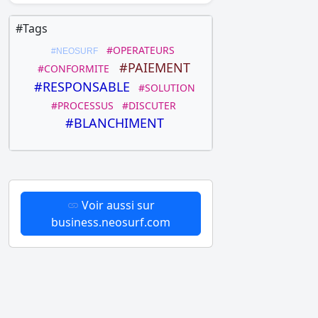
#Tags
#OPERATEURS
#NEOSURF
#PAIEMENT
#CONFORMITE
#RESPONSABLE
#SOLUTION
#PROCESSUS
#DISCUTER
#BLANCHIMENT
Voir aussi sur
business.neosurf.com