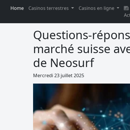
Home
Casinos terrestres
Casinos en ligne
Ac
Questions-réponse
marché suisse av
de Neosurf
Mercredi 23 juillet 2025