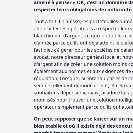
amené à penser « OK, c'est un domaine da
respecter leurs obligations de conformité 
Tout à fait. En Suisse, les portefeuilles n
afin d'aider les opérateurs à respecter leurs
blanchiment d'argent, ce qui conduit les cl
d'année parce qu'ils ont déjà atteint le pla
fastidieux à gérer pour les sociétés de paie
avocat, notre directeur général local et notr
d'argent afin de créer une solution moins c
également aux normes et aux exigences de d
régulation. Lorsque j'ai entendu parler de cet
semble tellement démodé et lent, et cela v
souhaitons dépenser », mais j'ai adoré la f
mobilisés pour trouver une solution intellig
opérateur simplement parce qu'ils ont attein
On peut supposer que se lancer sur un ma
bien établie et où il existe déjà des concu