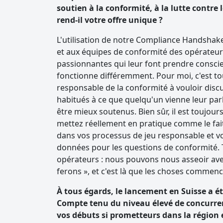
soutien à la conformité, à la lutte contre
rend-il votre offre unique ?
L'utilisation de notre Compliance Handshake
et aux équipes de conformité des opérateur
passionnantes qui leur font prendre consc
fonctionne différemment. Pour moi, c'est t
responsable de la conformité à vouloir discu
habitués à ce que quelqu'un vienne leur parl
être mieux soutenus. Bien sûr, il est toujour
mettez réellement en pratique comme le fai
dans vos processus de jeu responsable et vo
données pour les questions de conformité. To
opérateurs : nous pouvons nous asseoir avec 
ferons », et c'est là que les choses commenc
À tous égards, le lancement en Suisse a é
Compte tenu du niveau élevé de concurre
vos débuts si prometteurs dans la région e