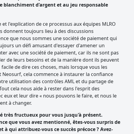
 le blanchiment d'argent et au jeu responsable
 et l'explication de ce processus aux équipes MLRO
s donnent toujours lieu à des discussions
ience que nous sommes une société de paiement qui
oujours un défi amusant d'essayer d'amener un
ter avec une société de paiement, car ils ne sont pas
er de leurs besoins et de la manière dont ils peuvent
s facile de dire ces choses, mais lorsque vous les
t Neosurf, cela commence à instaurer la confiance
tre utilisation des contrôles AML et du partage de
ut cela nous aide à rester dans l'esprit des
eux et leur dire « nous pouvons le faire, et nous le
ent à changer.
té très fructueux pour vous jusqu'à présent.
nce que vous avez mentionné, êtes-vous surpris de
t à qui attribuez-vous ce succès précoce ? Avez-