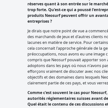
réserves quant à son entrée sur le marché 
trop forte. Qu'est-ce qui a poussé l'entrep
produits Neosurf peuvent offrir un avanta
entreprises ?
Je dirais que notre point de vue a commencé
des marchands de jeux et d'autres clients n
lacunes en matière de service. Pour certains, 
cela concernait l'approche générale de la g
préoccupations, nous avons eu une image c
compris que Neosurf pouvait apporter son 
adoptons dans les pays où nous n'avons pa
efforçons vraiment de discuter avec nos cli
objectifs et des domaines dans lesquels Neosu
clairement partie de ces pays, et vous verr
Comme c'est souvent le cas pour Neosurf,
autorités réglementaires suisses avant de 
Quel était le contenu de ces discussions et