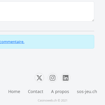
n commentaire.
Home
Contact
A propos
sos-jeu.ch
Casinoweb.ch © 2021