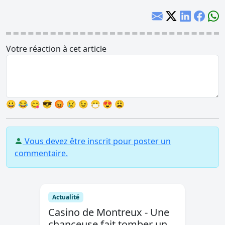
Votre réaction à cet article
😀
😂
😋
😎
😡
😢
😉
😷
😍
😩
Vous devez être inscrit pour poster un
commentaire.
Actualité
Casino de Montreux - Une
chanceuse fait tomber un