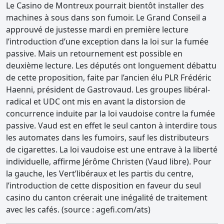
Le Casino de Montreux pourrait bientôt installer des
machines à sous dans son fumoir. Le Grand Conseil a
approuvé de justesse mardi en première lecture
l’introduction d’une exception dans la loi sur la fumée
passive. Mais un retournement est possible en
deuxième lecture. Les députés ont longuement débattu
de cette proposition, faite par l’ancien élu PLR Frédéric
Haenni, président de Gastrovaud. Les groupes libéral-
radical et UDC ont mis en avant la distorsion de
concurrence induite par la loi vaudoise contre la fumée
passive. Vaud est en effet le seul canton à interdire tous
les automates dans les fumoirs, sauf les distributeurs
de cigarettes. La loi vaudoise est une entrave à la liberté
individuelle, affirme Jérôme Christen (Vaud libre). Pour
la gauche, les Vert’libéraux et les partis du centre,
l’introduction de cette disposition en faveur du seul
casino du canton créerait une inégalité de traitement
avec les cafés. (source : agefi.com/ats)