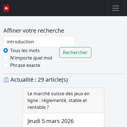
Affiner votre recherche
Password
Tous les mots
Rechercher
N'importe quel mot
Phrase exacte
Actualité : 29 article(s)
Le marché suisse des jeux en
ligne : réglementé, stable et
rentable ?
Jeudi 5 mars 2026