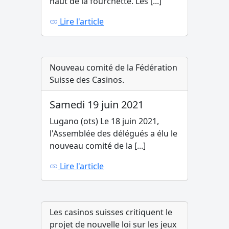
haut de la fourchette. Les [...]
Lire l'article
Nouveau comité de la Fédération
Suisse des Casinos.
Samedi 19 juin 2021
Lugano (ots) Le 18 juin 2021,
l'Assemblée des délégués a élu le
nouveau comité de la [...]
Lire l'article
Les casinos suisses critiquent le
projet de nouvelle loi sur les jeux