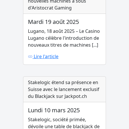
nouvelles machines à sous
d'Aristocrat Gaming
Mardi 19 aoűt 2025
Lugano, 18 août 2025 – Le Casino
Lugano célèbre l'introduction de
nouveaux titres de machines [...]
Lire l'article
Stakelogic étend sa présence en
Suisse avec le lancement exclusif
du Blackjack sur Jackpot.ch
Lundi 10 mars 2025
Stakelogic, société primée,
dévoile une table de blackjack de