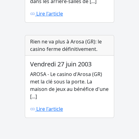
dans les arrière-salles de [...]
Lire l'article
Rien ne va plus à Arosa (GR): le
casino ferme définitivement.
Vendredi 27 juin 2003
AROSA - Le casino d'Arosa (GR)
met la clé sous la porte. La
maison de jeux au bénéfice d'une
[...]
Lire l'article