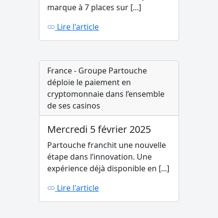
marque à 7 places sur [...]
Lire l'article
France - Groupe Partouche
déploie le paiement en
cryptomonnaie dans l’ensemble
de ses casinos
Mercredi 5 février 2025
Partouche franchit une nouvelle
étape dans l’innovation. Une
expérience déjà disponible en [...]
Lire l'article