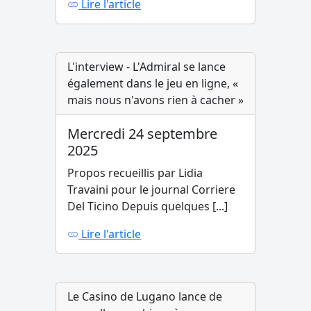
Lire l'article
L'interview - L'Admiral se lance
également dans le jeu en ligne, «
mais nous n'avons rien à cacher »
Mercredi 24 septembre
2025
Propos recueillis par Lidia
Travaini pour le journal Corriere
Del Ticino Depuis quelques [...]
Lire l'article
Le Casino de Lugano lance de