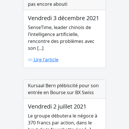
pas encore abouti
Vendredi 3 décembre 2021
SenseTime, leader chinois de
l’intelligence artificielle,
rencontre des problèmes avec
son [...]
Lire l'article
Kursaal Bern plébiscité pour son
entrée en Bourse sur BX Swiss
Vendredi 2 juillet 2021
Le groupe débutera le négoce à
370 francs par action, dans le