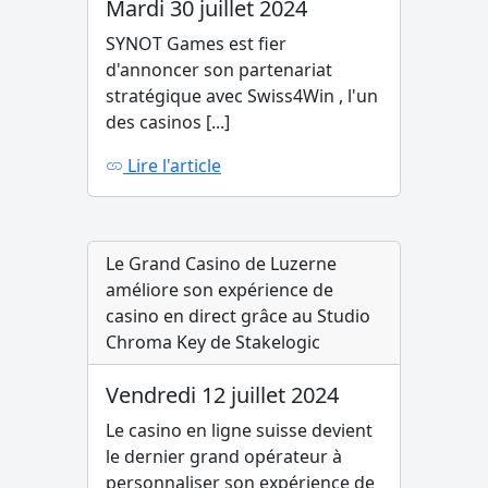
Mardi 30 juillet 2024
SYNOT Games est fier
d'annoncer son partenariat
stratégique avec Swiss4Win , l'un
des casinos [...]
Lire l'article
Le Grand Casino de Luzerne
améliore son expérience de
casino en direct grâce au Studio
Chroma Key de Stakelogic
Vendredi 12 juillet 2024
Le casino en ligne suisse devient
le dernier grand opérateur à
personnaliser son expérience de