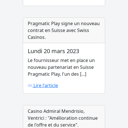
Pragmatic Play signe un nouveau
contrat en Suisse avec Swiss
Casinos.
Lundi 20 mars 2023
Le fournisseur met en place un
nouveau partenariat en Suisse
Pragmatic Play, l'un des [...]
Lire l'article
Casino Admiral Mendrisio,
Ventrici : "Amélioration continue
de l'offre et du service".