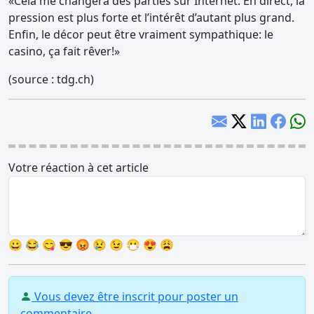
«Cela me changera des parties sur Internet. En direct, la
pression est plus forte et l’intérêt d’autant plus grand.
Enfin, le décor peut être vraiment sympathique: le
casino, ça fait rêver!»
(source : tdg.ch)
Votre réaction à cet article
😀
😂
😋
😎
😡
😢
😉
😷
😍
😩
Vous devez être inscrit pour poster un
commentaire.