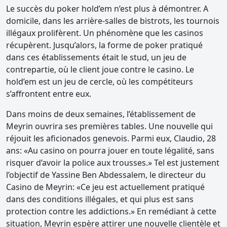
Le succès du poker hold’em n’est plus à démontrer. A
domicile, dans les arrière-salles de bistrots, les tournois
illégaux prolifèrent. Un phénomène que les casinos
récupèrent. Jusqu’alors, la forme de poker pratiqué
dans ces établissements était le stud, un jeu de
contrepartie, où le client joue contre le casino. Le
hold’em est un jeu de cercle, où les compétiteurs
s’affrontent entre eux.
Dans moins de deux semaines, l’établissement de
Meyrin ouvrira ses premières tables. Une nouvelle qui
réjouit les aficionados genevois. Parmi eux, Claudio, 28
ans: «Au casino on pourra jouer en toute légalité, sans
risquer d’avoir la police aux trousses.» Tel est justement
l’objectif de Yassine Ben Abdessalem, le directeur du
Casino de Meyrin: «Ce jeu est actuellement pratiqué
dans des conditions illégales, et qui plus est sans
protection contre les addictions.» En remédiant à cette
situation, Meyrin espère attirer une nouvelle clientèle et