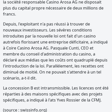
la société responsable Casino Arosa AG ne disposait
plus du capital propre nécessaire de deux millions de
francs.
Depuis, l'exploitant n'a pas réussi à trouver de
nouveaux investisseurs. Les sévères conditions
introduites par la nouvelle loi ont fait d'un casino
autrefois florissant une entreprise déficitaire, a indiqué
à Coire Casino Arosa AG. Pasquale Cunti, CEO et
membre du conseil d'administration du casino, a
déclaré aux médias que les coûts ont quadruplé depuis
l'introduction de la loi. Parallèlement, les recettes ont
diminué de moitié. On ne pouvait s'attendre à un tel
scénario, a-t-il dit.
La concession B est intransmissible. Les licences ont été
réparties à des maisons spécifiques avec des projets
spécifiques, a indiqué à l'ats Yves Rossier de la CFMJ.
(source : swissinfo.org)