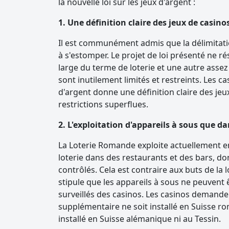
la nouvelle loi sur les jeux d'argent :
1. Une définition claire des jeux de casino
Il est communément admis que la délimitation
à s'estomper. Le projet de loi présenté ne r
large du terme de loterie et une autre assez 
sont inutilement limités et restreints. Les c
d'argent donne une définition claire des jeu
restrictions superflues.
2. L'exploitation d'appareils à sous que d
La Loterie Romande exploite actuellement e
loterie dans des restaurants et des bars, do
contrôlés. Cela est contraire aux buts de la 
stipule que les appareils à sous ne peuvent ê
surveillés des casinos. Les casinos demande
supplémentaire ne soit installé en Suisse r
installé en Suisse alémanique ni au Tessin.