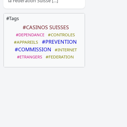
la Fédération Suisse [...]
#Tags
#CASINOS SUISSES
#CONTROLES
#DEPENDANCE
#PREVENTION
#APPAREILS
#COMMISSION
#INTERNET
#FEDERATION
#ETRANGERS