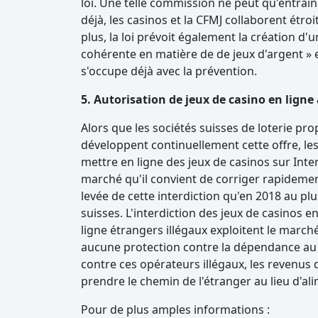
loi. Une telle commission ne peut qu'entra
déjà, les casinos et la CFMJ collaborent étr
plus, la loi prévoit également la création d
cohérente en matière de de jeux d'argent » 
s'occupe déjà avec la prévention.
5. Autorisation de jeux de casino en ligne 
Alors que les sociétés suisses de loterie pr
développent continuellement cette offre, les
mettre en ligne des jeux de casinos sur Inte
marché qu'il convient de corriger rapidement.
levée de cette interdiction qu'en 2018 au plu
suisses. L'interdiction des jeux de casinos en
ligne étrangers illégaux exploitent le march
aucune protection contre la dépendance au j
contre ces opérateurs illégaux, les revenus d
prendre le chemin de l'étranger au lieu d'ali
Pour de plus amples informations :