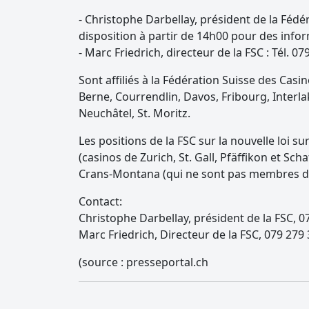
- Christophe Darbellay, président de la Fédér
disposition à partir de 14h00 pour des info
- Marc Friedrich, directeur de la FSC : Tél. 07
Sont affiliés à la Fédération Suisse des Casi
Berne, Courrendlin, Davos, Fribourg, Interl
Neuchâtel, St. Moritz.
Les positions de la FSC sur la nouvelle loi s
(casinos de Zurich, St. Gall, Pfäffikon et Sc
Crans-Montana (qui ne sont pas membres de
Contact:
Christophe Darbellay, président de la FSC, 0
Marc Friedrich, Directeur de la FSC, 079 279 
(source : presseportal.ch