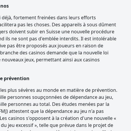
inos
 déjà, fortement freinées dans leurs efforts
facilitera pas les choses. Des appareils à sous dûment
ngers doivent subir en Suisse une nouvelle procédure
ils ne sont pas d'emblée interdits. Il est intolérable
ive pas être proposés aux joueurs en raison de
a branche des casinos demande que la nouvelle loi
e nouveaux jeux, permettant ainsi aux casinos
de prévention
s les plus sévères au monde en matière de prévention.
 mille personnes soupçonnées de dépendance au jeu,
mille personnes au total. Des études menées par la
MJ) attestent que la dépendance au jeu n'a pas
Les casinos s'opposent à la création d'une nouvelle «
u jeu excessif », telle que prévue dans le projet de