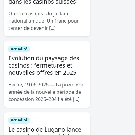
dans les casinos suisses
Quinze casinos. Un jackpot
national unique. Un franc pour
tenter de devenir [...]
Actualité
Évolution du paysage des
casinos : fermetures et
nouvelles offres en 2025
Berne, 19.06.2026 — La première
année de la nouvelle période de
concession 2025–2044 a été [...]
Actualité
Le casino de Lugano lance