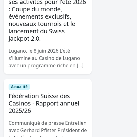
ses activités pour l'été 2026
: Coupe du monde,
événements exclusifs,
nouveaux tournois et le
lancement du Swiss
Jackpot 2.0.
Lugano, le 8 juin 2026 L'été
s'illumine au Casino de Lugano
avec un programme riche en [...]
Actualité
Fédération Suisse des
Casinos - Rapport annuel
2025/26
Communiqué de presse Entretien
avec Gerhard Pfister Président de