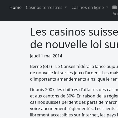
Home
Casinos terrestres
Casinos en ligne
Ac
Les casinos suisse
de nouvelle loi su
Jeudi 1 mai 2014
Berne (ots) - Le Conseil fédéral a lancé aujo
de nouvelle loi sur les jeux d'argent. Les ma
d'importants amendements ainsi que le renf
Depuis 2007, les chiffres d'affaires des cas
et aux cantons de 30%. En raison de la réglem
casinos suisses perdent des parts de march
voire aucunement réglementés. Les clients d
librement accessibles sur Internet, les pays 