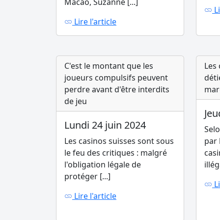
Macao, Suzanne [...]
Li
Lire l'article
C'est le montant que les
Les 
joueurs compulsifs peuvent
déti
perdre avant d'être interdits
mar
de jeu
Jeu
Lundi 24 juin 2024
Sel
Les casinos suisses sont sous
par 
le feu des critiques : malgré
casi
l'obligation légale de
illég
protéger [...]
Li
Lire l'article