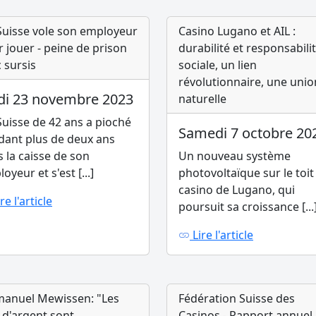
Suisse vole son employeur
Casino Lugano et AIL :
 jouer - peine de prison
durabilité et responsabili
 sursis
sociale, un lien
révolutionnaire, une unio
di 23 novembre 2023
naturelle
uisse de 42 ans a pioché
Samedi 7 octobre 20
dant plus de deux ans
 la caisse de son
Un nouveau système
oyeur et s'est [...]
photovoltaïque sur le toit
casino de Lugano, qui
re l'article
poursuit sa croissance [...
Lire l'article
anuel Mewissen: "Les
Fédération Suisse des
 d'argent sont
Casinos - Rapport annuel