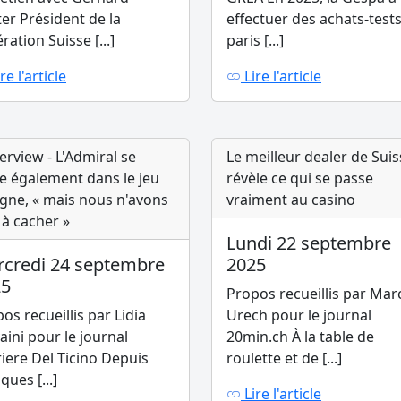
ter Président de la
effectuer des achats-test
ration Suisse [...]
paris [...]
re l'article
Lire l'article
terview - L'Admiral se
Le meilleur dealer de Suis
e également dans le jeu
révèle ce qui se passe
igne, « mais nous n'avons
vraiment au casino
 à cacher »
Lundi 22 septembre
credi 24 septembre
2025
25
Propos recueillis par Mar
os recueillis par Lidia
Urech pour le journal
aini pour le journal
20min.ch À la table de
iere Del Ticino Depuis
roulette et de [...]
ques [...]
Lire l'article