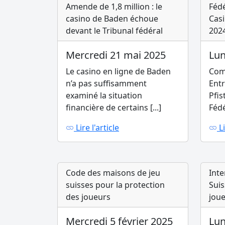
Amende de 1,8 million : le
Fédé
casino de Baden échoue
Casi
devant le Tribunal fédéral
202
Mercredi 21 mai 2025
Lun
Le casino en ligne de Baden
Com
n’a pas suffisamment
Entr
examiné la situation
Pfis
financière de certains [...]
Fédé
Lire l'article
Li
Code des maisons de jeu
Inte
suisses pour la protection
Suis
des joueurs
joue
Mercredi 5 février 2025
Lun