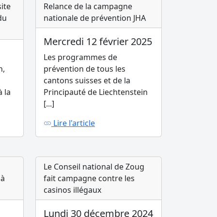
ite
Relance de la campagne
du
nationale de prévention JHA
Mercredi 12 février 2025
Les programmes de
h,
prévention de tous les
cantons suisses et de la
à la
Principauté de Liechtenstein
[...]
Lire l'article
Le Conseil national de Zoug
 à
fait campagne contre les
casinos illégaux
Lundi 30 décembre 2024