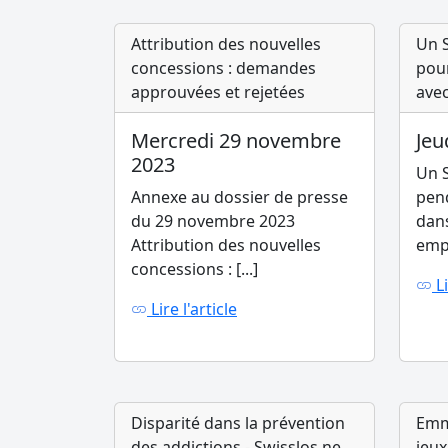
Attribution des nouvelles
Un 
concessions : demandes
pour
approuvées et rejetées
avec
Mercredi 29 novembre
Jeu
2023
Un S
Annexe au dossier de presse
pen
du 29 novembre 2023
dans
Attribution des nouvelles
empl
concessions : [...]
Li
Lire l'article
Disparité dans la prévention
Emm
des addictions - Swisslos ne
jeux