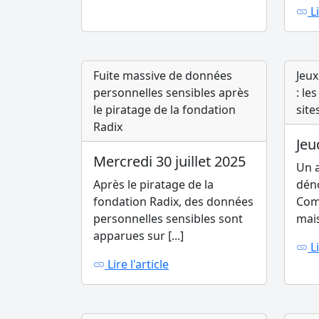
Li
Fuite massive de données
Jeux
personnelles sensibles après
: le
le piratage de la fondation
site
Radix
Jeu
Mercredi 30 juillet 2025
Un 
Après le piratage de la
dén
fondation Radix, des données
Com
personnelles sensibles sont
mais
apparues sur [...]
Li
Lire l'article