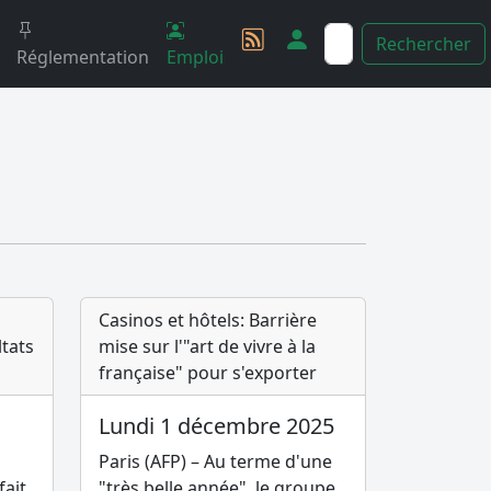
Rechercher
Réglementation
Emploi
Casinos et hôtels: Barrière
tats
mise sur l'"art de vivre à la
française" pour s'exporter
Lundi 1 décembre 2025
Paris (AFP) – Au terme d'une
fait
"très belle année", le groupe