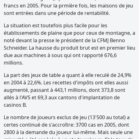
francs en 2005. Pour la prmière fois, les maisons de jeu
sont entrées dans une période de rentabilité.
La situation est toutefois plus facile pour les
établissements de plaine que pour ceux de montagne, a
noté devant la presse le président de la CFMJ Benno
Schneider. La hausse du produit brut est en premier lieu
due aux machines à sous qui ont rapporté 676,6
millions.
La part des jeux de table a quant à elle reculé de 24,9%
en 2004 à 22,6%. Les recettes d'impôts ont elles aussi
augmenté, passant à 443,1 millions, dont 373,8 sont
allés à l'AVS et 69,3 aux cantons d'implantation de
casinos B.
Le nombre de joueurs exclus de jeu (13'500 au total) a
certes continué de s'accroître: 3700 cas en 2005, dont
2800 à la demande du joueur lui-même. Mais seule une