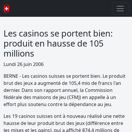
Les casinos se portent bien:
produit en hausse de 105
millions
Lundi 26 juin 2006
BERNE - Les casinos suisses se portent bien. Le produit
brut des jeux a augmenté de 105,4 mio de francs l'an
dernier. Dans son rapport annuel, la Commission
fédérale des maisons de jeu (CFMJ) en appelle à un
effort plus soutenu contre la dépendance au jeu.
Les 19 casinos suisses ont à nouveau réalisé une nette
hausse de leur produit brut des jeux (différence entre
les mises et les gains), qui a affiché 874,4 millions de