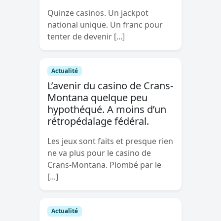
Quinze casinos. Un jackpot
national unique. Un franc pour
tenter de devenir [...]
Actualité
L’avenir du casino de Crans-
Montana quelque peu
hypothéqué. A moins d’un
rétropédalage fédéral.
Les jeux sont faits et presque rien
ne va plus pour le casino de
Crans-Montana. Plombé par le
[...]
Actualité