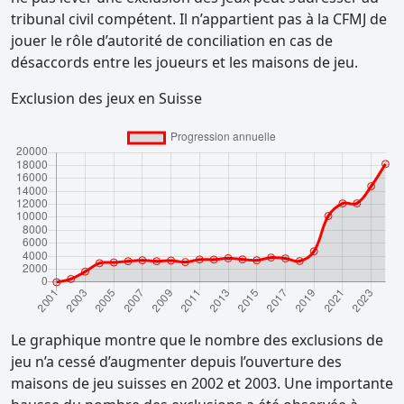
tribunal civil compétent. Il n’appartient pas à la CFMJ de
jouer le rôle d’autorité de conciliation en cas de
désaccords entre les joueurs et les maisons de jeu.
Exclusion des jeux en Suisse
Le graphique montre que le nombre des exclusions de
jeu n’a cessé d’augmenter depuis l’ouverture des
maisons de jeu suisses en 2002 et 2003. Une importante