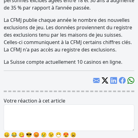
personnes exclues âgées entre 18 et 30 ans a augmenté
de 35 % par rapport à l’année passée.
La CFMJ publie chaque année le nombre des nouvelles
exclusions de jeu. Les données proviennent du registre
des exclusions tenu par les maisons de jeu suisses.
Celles-ci communiquent à la CFMJ certains chiffres clés.
La CFMJ n'a pas accès au registre des exclusions.
La Suisse compte actuellement 10 casinos en ligne.
Votre réaction à cet article
😀
😂
😋
😎
😡
😢
😉
😷
😍
😩