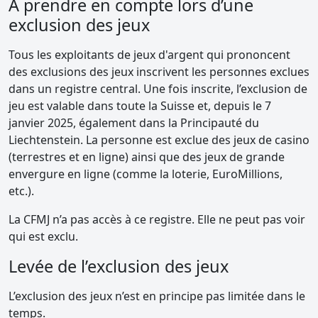
À prendre en compte lors d’une
exclusion des jeux
Tous les exploitants de jeux d'argent qui prononcent
des exclusions des jeux inscrivent les personnes exclues
dans un registre central. Une fois inscrite, l’exclusion de
jeu est valable dans toute la Suisse et, depuis le 7
janvier 2025, également dans la Principauté du
Liechtenstein. La personne est exclue des jeux de casino
(terrestres et en ligne) ainsi que des jeux de grande
envergure en ligne (comme la loterie, EuroMillions,
etc.).
La CFMJ n’a pas accès à ce registre. Elle ne peut pas voir
qui est exclu.
Levée de l’exclusion des jeux
L’exclusion des jeux n’est en principe pas limitée dans le
temps.