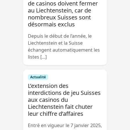
de casinos doivent fermer
au Liechtenstein, car de
nombreux Suisses sont
désormais exclus
Depuis le début de l’année, le
Liechtenstein et la Suisse
échangent automatiquement les
listes [...]
Actualité
L’extension des
interdictions de jeu Suisses
aux casinos du
Liechtenstein fait chuter
leur chiffre d’affaires
Entré en vigueur le 7 janvier 2025,