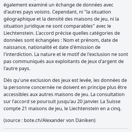
également examiné un échange de données avec
d'autres pays voisins. Cependant, ni "la situation
géographique et la densité des maisons de jeu, ni la
situation juridique ne sont comparables" avec le
Liechtenstein. L'accord précise quelles catégories de
données sont échangées : Nom et prénom, date de
naissance, nationalité et date d'émission de
l'interdiction. La nature et le motif de l'exclusion ne sont
pas communiqués aux exploitants de jeux d'argent de
l'autre pays.
Dès qu'une exclusion des jeux est levée, les données de
la personne concernée ne doivent en principe plus être
accessibles aux autres maisons de jeu. La consultation
sur l'accord se poursuit jusqu'au 20 janvier. La Suisse
compte 21 maisons de jeu, le Liechtenstein en a cinq.
(source : bote.ch/Alexander von Däniken)