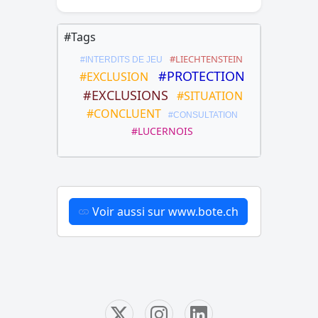
#Tags
#LIECHTENSTEIN
#INTERDITS DE JEU
#PROTECTION
#EXCLUSION
#EXCLUSIONS
#SITUATION
#CONCLUENT
#CONSULTATION
#LUCERNOIS
Voir aussi sur www.bote.ch