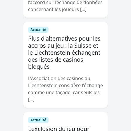
l’accord sur l’échange de données
concernant les joueurs [...]
Actualité
Plus d'alternatives pour les
accros au jeu : la Suisse et
le Liechtenstein échangent
des listes de casinos
bloqués
L'Association des casinos du
Liechtenstein considère l'échange
comme une façade, car seuls les
[...]
Actualité
L’exclusion du jeu pour