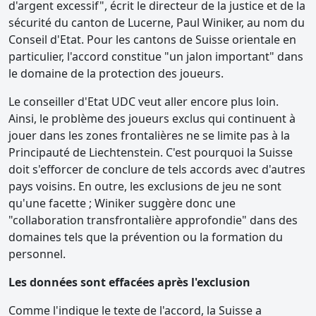
d'argent excessif", écrit le directeur de la justice et de la
sécurité du canton de Lucerne, Paul Winiker, au nom du
Conseil d'Etat. Pour les cantons de Suisse orientale en
particulier, l'accord constitue "un jalon important" dans
le domaine de la protection des joueurs.
Le conseiller d'Etat UDC veut aller encore plus loin.
Ainsi, le problème des joueurs exclus qui continuent à
jouer dans les zones frontalières ne se limite pas à la
Principauté de Liechtenstein. C'est pourquoi la Suisse
doit s'efforcer de conclure de tels accords avec d'autres
pays voisins. En outre, les exclusions de jeu ne sont
qu'une facette ; Winiker suggère donc une
"collaboration transfrontalière approfondie" dans des
domaines tels que la prévention ou la formation du
personnel.
Les données sont effacées après l'exclusion
Comme l'indique le texte de l'accord, la Suisse a