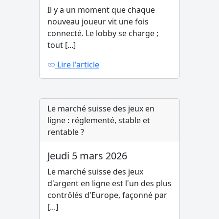
Il y a un moment que chaque
nouveau joueur vit une fois
connecté. Le lobby se charge ;
tout [...]
Lire l'article
Le marché suisse des jeux en
ligne : réglementé, stable et
rentable ?
Jeudi 5 mars 2026
Le marché suisse des jeux
d'argent en ligne est l'un des plus
contrôlés d'Europe, façonné par
[...]