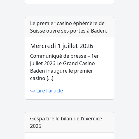
Le premier casino éphémère de
Suisse ouvre ses portes à Baden.
Mercredi 1 juillet 2026
Communiqué de presse – 1er
juillet 2026 Le Grand Casino
Baden inaugure le premier
casino [...]
Lire l'article
Gespa tire le bilan de l'exercice
2025