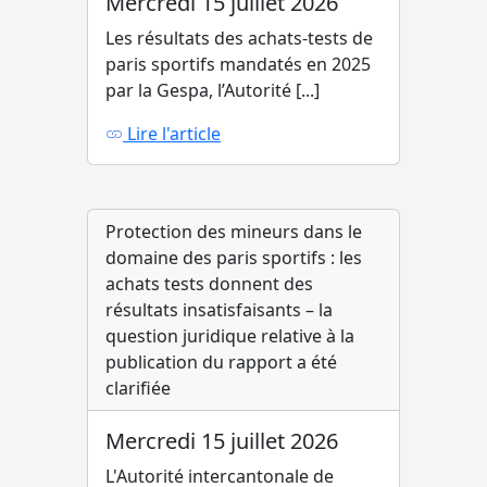
Mercredi 15 juillet 2026
Les résultats des achats-tests de
paris sportifs mandatés en 2025
par la Gespa, l’Autorité [...]
Lire l'article
Protection des mineurs dans le
domaine des paris sportifs : les
achats tests donnent des
résultats insatisfaisants – la
question juridique relative à la
publication du rapport a été
clarifiée
Mercredi 15 juillet 2026
L'Autorité intercantonale de