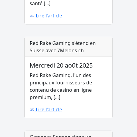
santé [...]
Lire l'article
Red Rake Gaming s'étend en
Suisse avec 7Melons.ch
Mercredi 20 aoűt 2025
Red Rake Gaming, l'un des
principaux fournisseurs de
contenu de casino en ligne
premium, [...]
Lire l'article