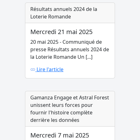
Résultats annuels 2024 de la
Loterie Romande
Mercredi 21 mai 2025
20 mai 2025 - Communiqué de
presse Résultats annuels 2024 de
la Loterie Romande Un [...]
Lire l'article
Gamanza Engage et Astral Forest
unissent leurs forces pour
fournir l'histoire complète
derrière les données
Mercredi 7 mai 2025