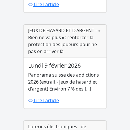
Lire l'article
JEUX DE HASARD ET D’ARGENT - «
Rien ne va plus » : renforcer la
protection des joueurs pour ne
pas en arriver là
Lundi 9 février 2026
Panorama suisse des addictions
2026 (extrait - Jeux de hasard et
d'argent) Environ 7 % des [...]
Lire l'article
Loteries électroniques : de