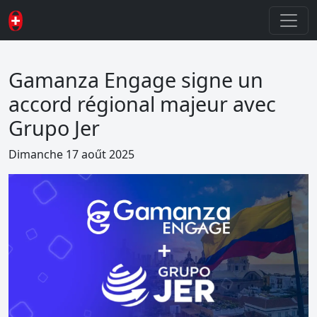
Gamanza Engage signe un
accord régional majeur avec
Grupo Jer
Dimanche 17 aoűt 2025