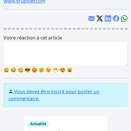
www.grupojer.com
Votre réaction à cet article
😀
😂
😋
😎
😡
😢
😉
😷
😍
😩
Vous devez être inscrit pour poster un
commentaire.
Actualité