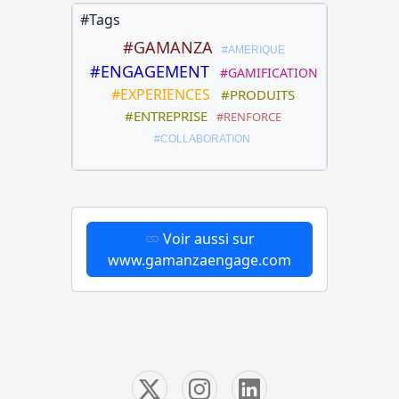
#Tags
#GAMANZA
#AMERIQUE
#ENGAGEMENT
#GAMIFICATION
#EXPERIENCES
#PRODUITS
#ENTREPRISE
#RENFORCE
#COLLABORATION
Voir aussi sur
www.gamanzaengage.com