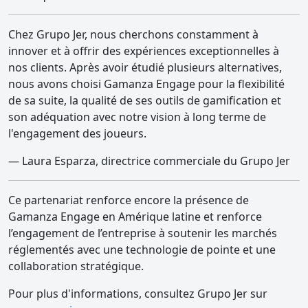
Chez Grupo Jer, nous cherchons constamment à
innover et à offrir des expériences exceptionnelles à
nos clients. Après avoir étudié plusieurs alternatives,
nous avons choisi Gamanza Engage pour la flexibilité
de sa suite, la qualité de ses outils de gamification et
son adéquation avec notre vision à long terme de
l'engagement des joueurs.
— Laura Esparza, directrice commerciale du Grupo Jer
Ce partenariat renforce encore la présence de
Gamanza Engage en Amérique latine et renforce
l’engagement de l’entreprise à soutenir les marchés
réglementés avec une technologie de pointe et une
collaboration stratégique.
Pour plus d'informations, consultez Grupo Jer sur