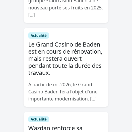
groupe Stadtcasino Baden a de
nouveau porté ses fruits en 2025.
[...]
Actualité
Le Grand Casino de Baden
est en cours de rénovation,
mais restera ouvert
pendant toute la durée des
travaux.
À partir de mi-2026, le Grand
Casino Baden fera l'objet d'une
importante modernisation. [...]
Actualité
Wazdan renforce sa