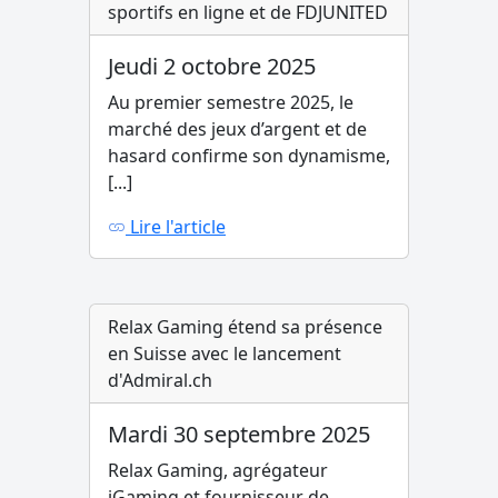
sportifs en ligne et de FDJUNITED
Jeudi 2 octobre 2025
Au premier semestre 2025, le
marché des jeux d’argent et de
hasard confirme son dynamisme,
[...]
Lire l'article
Relax Gaming étend sa présence
en Suisse avec le lancement
d'Admiral.ch
Mardi 30 septembre 2025
Relax Gaming, agrégateur
iGaming et fournisseur de