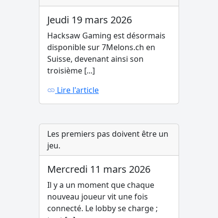
Jeudi 19 mars 2026
Hacksaw Gaming est désormais
disponible sur 7Melons.ch en
Suisse, devenant ainsi son
troisième [...]
Lire l'article
Les premiers pas doivent être un
jeu.
Mercredi 11 mars 2026
Il y a un moment que chaque
nouveau joueur vit une fois
connecté. Le lobby se charge ;