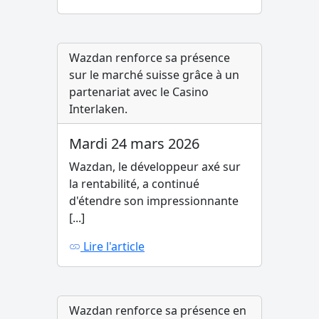
Wazdan renforce sa présence
sur le marché suisse grâce à un
partenariat avec le Casino
Interlaken.
Mardi 24 mars 2026
Wazdan, le développeur axé sur
la rentabilité, a continué
d'étendre son impressionnante
[...]
Lire l'article
Wazdan renforce sa présence en