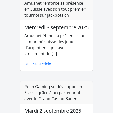
Amusnet renforce sa présence
en Suisse avec son tout premier
tournoi sur jackpots.ch
Mercredi 3 septembre 2025
Amusnet étend sa présence sur
le marché suisse des jeux
d'argent en ligne avec le
lancement de [...]
Lire l'article
Push Gaming se développe en
Suisse grâce à un partenariat
avec le Grand Casino Baden
Mardi 2 septembre 2025