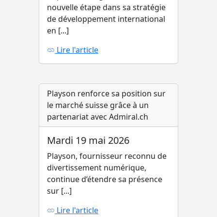
nouvelle étape dans sa stratégie
de développement international
en [...]
Lire l'article
Playson renforce sa position sur
le marché suisse grâce à un
partenariat avec Admiral.ch
Mardi 19 mai 2026
Playson, fournisseur reconnu de
divertissement numérique,
continue d’étendre sa présence
sur [...]
Lire l'article