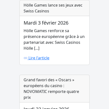
Hölle Games lance ses jeux avec
Swiss Casinos
Mardi 3 février 2026
Hölle Games renforce sa
présence européenne grâce à un
partenariat avec Swiss Casinos
Hölle [...]
Lire l'article
Grand favori des « Oscars »
européens du casino :
NOVOMATIC remporte quatre
prix