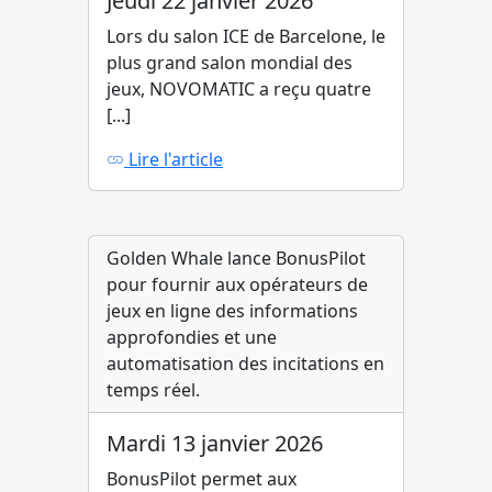
Jeudi 22 janvier 2026
Lors du salon ICE de Barcelone, le
plus grand salon mondial des
jeux, NOVOMATIC a reçu quatre
[...]
Lire l'article
Golden Whale lance BonusPilot
pour fournir aux opérateurs de
jeux en ligne des informations
approfondies et une
automatisation des incitations en
temps réel.
Mardi 13 janvier 2026
BonusPilot permet aux