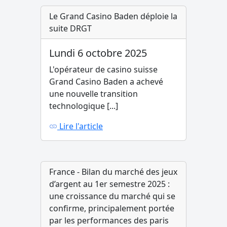
Le Grand Casino Baden déploie la
suite DRGT
Lundi 6 octobre 2025
L'opérateur de casino suisse
Grand Casino Baden a achevé
une nouvelle transition
technologique [...]
Lire l'article
France - Bilan du marché des jeux
d’argent au 1er semestre 2025 :
une croissance du marché qui se
confirme, principalement portée
par les performances des paris