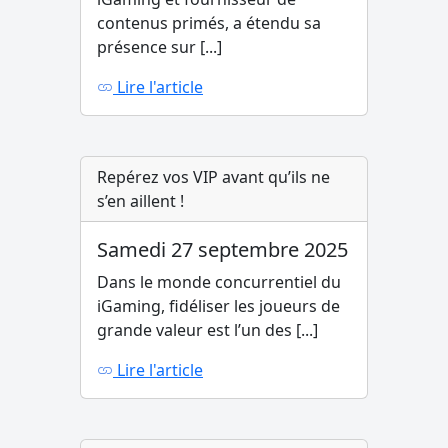
contenus primés, a étendu sa
présence sur [...]
Lire l'article
Repérez vos VIP avant qu’ils ne
s’en aillent !
Samedi 27 septembre 2025
Dans le monde concurrentiel du
iGaming, fidéliser les joueurs de
grande valeur est l’un des [...]
Lire l'article