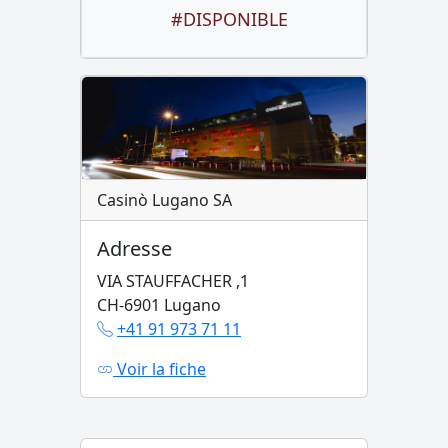
#DISPONIBLE
Casinò Lugano SA
Adresse
VIA STAUFFACHER ,1
CH-6901 Lugano
+41 91 973 71 11
Voir la fiche