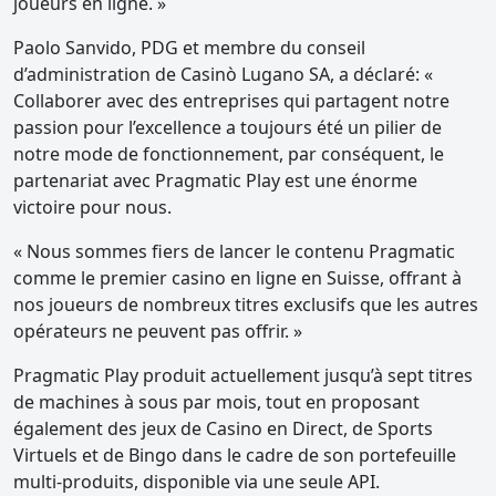
joueurs en ligne. »
Paolo Sanvido, PDG et membre du conseil
d’administration de Casinò Lugano SA, a déclaré: «
Collaborer avec des entreprises qui partagent notre
passion pour l’excellence a toujours été un pilier de
notre mode de fonctionnement, par conséquent, le
partenariat avec Pragmatic Play est une énorme
victoire pour nous.
« Nous sommes fiers de lancer le contenu Pragmatic
comme le premier casino en ligne en Suisse, offrant à
nos joueurs de nombreux titres exclusifs que les autres
opérateurs ne peuvent pas offrir. »
Pragmatic Play produit actuellement jusqu’à sept titres
de machines à sous par mois, tout en proposant
également des jeux de Casino en Direct, de Sports
Virtuels et de Bingo dans le cadre de son portefeuille
multi-produits, disponible via une seule API.