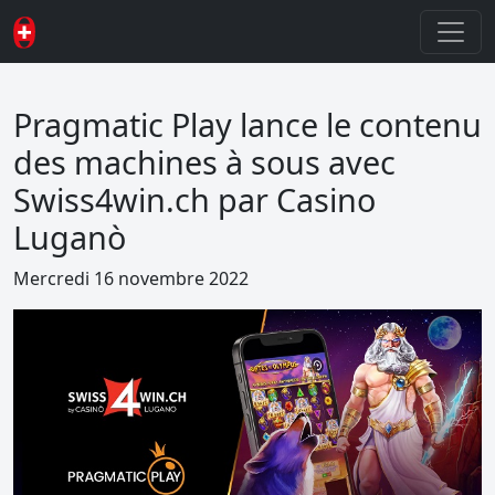
Pragmatic Play lance le contenu
des machines à sous avec
Swiss4win.ch par Casino
Luganò
Mercredi 16 novembre 2022