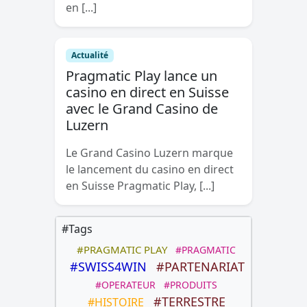
en [...]
Actualité
Pragmatic Play lance un
casino en direct en Suisse
avec le Grand Casino de
Luzern
Le Grand Casino Luzern marque
le lancement du casino en direct
en Suisse Pragmatic Play, [...]
#Tags
#PRAGMATIC PLAY
#PRAGMATIC
#SWISS4WIN
#PARTENARIAT
#OPERATEUR
#PRODUITS
#TERRESTRE
#HISTOIRE