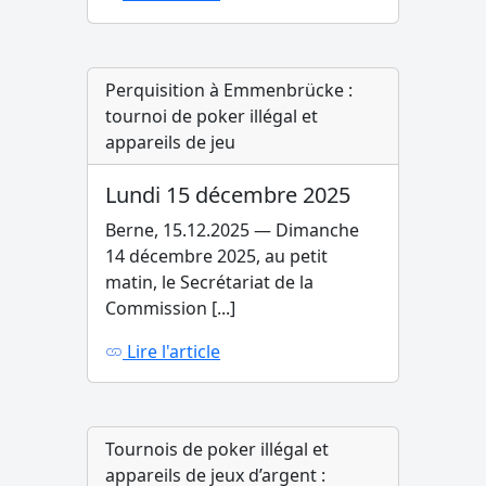
Perquisition à Emmenbrücke :
tournoi de poker illégal et
appareils de jeu
Lundi 15 décembre 2025
Berne, 15.12.2025 — Dimanche
14 décembre 2025, au petit
matin, le Secrétariat de la
Commission [...]
Lire l'article
Tournois de poker illégal et
appareils de jeux d’argent :