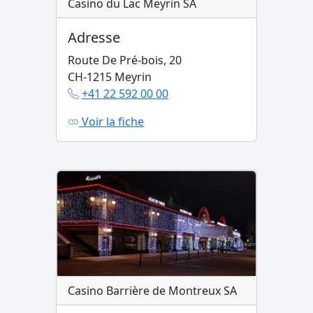
Casino du Lac Meyrin SA
Adresse
Route De Pré-bois, 20
CH-1215 Meyrin
+41 22 592 00 00
Voir la fiche
Casino Barrière de Montreux SA