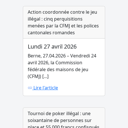
Action coordonnée contre le jeu
illégal : cinq perquisitions
menées par la CFMJ et les polices
cantonales romandes
Lundi 27 avril 2026
Berne, 27.04.2026 – Vendredi 24
avril 2026, la Commission
fédérale des maisons de jeu
(CFMJ) [...]
Lire l'article
Tournoi de poker illégal : une
soixantaine de personnes sur
place et 55 000 francs confisqués