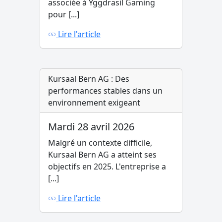
associée à Yggdrasil Gaming
pour [...]
Lire l'article
Kursaal Bern AG : Des
performances stables dans un
environnement exigeant
Mardi 28 avril 2026
Malgré un contexte difficile,
Kursaal Bern AG a atteint ses
objectifs en 2025. L'entreprise a
[...]
Lire l'article