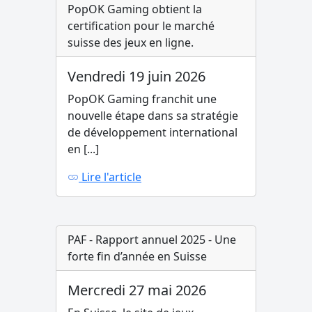
PopOK Gaming obtient la
certification pour le marché
suisse des jeux en ligne.
Vendredi 19 juin 2026
PopOK Gaming franchit une
nouvelle étape dans sa stratégie
de développement international
en [...]
Lire l'article
PAF - Rapport annuel 2025 - Une
forte fin d’année en Suisse
Mercredi 27 mai 2026