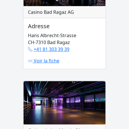
Casino Bad Ragaz AG
Adresse
Hans Albrecht-Strasse
CH-7310 Bad Ragaz
+41 81 303 39 39
Voir la fiche