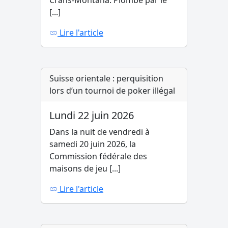
Crans-Montana. Plombé par le
[...]
Lire l'article
Suisse orientale : perquisition
lors d’un tournoi de poker illégal
Lundi 22 juin 2026
Dans la nuit de vendredi à
samedi 20 juin 2026, la
Commission fédérale des
maisons de jeu [...]
Lire l'article