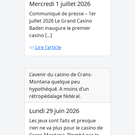
Mercredi 1 juillet 2026
Communiqué de presse – 1er
juillet 2026 Le Grand Casino
Baden inaugure le premier
casino [...]
Lire l'article
L’avenir du casino de Crans-
Montana quelque peu
hypothéqué. A moins d’un
rétropédalage fédéral.
Lundi 29 juin 2026
Les jeux sont faits et presque
rien ne va plus pour le casino de