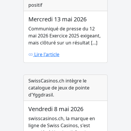
positif
Mercredi 13 mai 2026
Communiqué de presse du 12
mai 2026 Exercice 2025 exigeant,
mais clôturé sur un résultat [...]
Lire l'article
SwissCasinos.ch intègre le
catalogue de jeux de pointe
d'Yggdrasil.
Vendredi 8 mai 2026
swisscasinos.ch, la marque en
ligne de Swiss Casinos, s'est