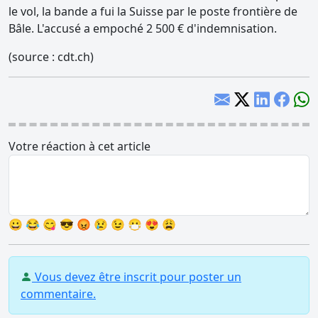
le vol, la bande a fui la Suisse par le poste frontière de
Bâle. L'accusé a empoché 2 500 € d'indemnisation.
(source : cdt.ch)
Votre réaction à cet article
😀
😂
😋
😎
😡
😢
😉
😷
😍
😩
Vous devez être inscrit pour poster un
commentaire.