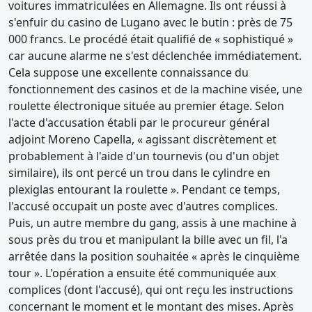
voitures immatriculées en Allemagne. Ils ont réussi à
s'enfuir du casino de Lugano avec le butin : près de 75
000 francs. Le procédé était qualifié de « sophistiqué »
car aucune alarme ne s'est déclenchée immédiatement.
Cela suppose une excellente connaissance du
fonctionnement des casinos et de la machine visée, une
roulette électronique située au premier étage. Selon
l'acte d'accusation établi par le procureur général
adjoint Moreno Capella, « agissant discrètement et
probablement à l'aide d'un tournevis (ou d'un objet
similaire), ils ont percé un trou dans le cylindre en
plexiglas entourant la roulette ». Pendant ce temps,
l'accusé occupait un poste avec d'autres complices.
Puis, un autre membre du gang, assis à une machine à
sous près du trou et manipulant la bille avec un fil, l'a
arrêtée dans la position souhaitée « après le cinquième
tour ». L'opération a ensuite été communiquée aux
complices (dont l'accusé), qui ont reçu les instructions
concernant le moment et le montant des mises. Après