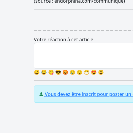
(source : endorphina.com/communiqué)
Votre réaction à cet article
😀
😂
😋
😎
😡
😢
😉
😷
😍
😩
Vous devez être inscrit pour poster u