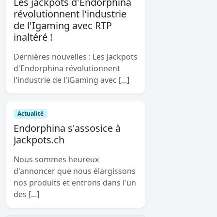
Les jackpots d'Endorphina
révolutionnent l'industrie
de l'Igaming avec RTP
inaltéré !
Dernières nouvelles : Les Jackpots
d'Endorphina révolutionnent
l'industrie de l'iGaming avec [...]
Actualité
Endorphina s'assosice à
Jackpots.ch
Nous sommes heureux
d'annoncer que nous élargissons
nos produits et entrons dans l'un
des [...]