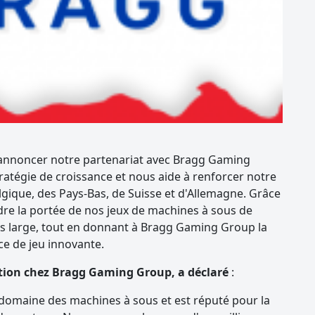
nnoncer notre partenariat avec Bragg Gaming
tratégie de croissance et nous aide à renforcer notre
gique, des Pays-Bas, de Suisse et d'Allemagne. Grâce
dre la portée de nos jeux de machines à sous de
us large, tout en donnant à Bragg Gaming Group la
nce de jeu innovante.
ation chez Bragg Gaming Group, a déclaré
:
 domaine des machines à sous et est réputé pour la