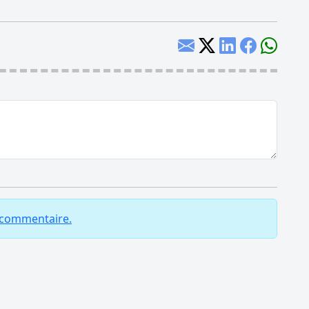
n commentaire.