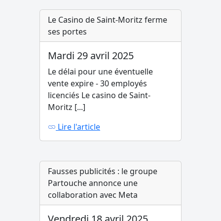
Le Casino de Saint-Moritz ferme
ses portes
Mardi 29 avril 2025
Le délai pour une éventuelle
vente expire - 30 employés
licenciés Le casino de Saint-
Moritz [...]
Lire l'article
Fausses publicités : le groupe
Partouche annonce une
collaboration avec Meta
Vendredi 18 avril 2025