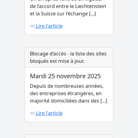
de l’accord entre le Liechtenstein
et la Suisse sur l’échange [...]
Lire l'article
Blocage d’accès - la liste des sites
bloqués est mise à jour.
Mardi 25 novembre 2025
Depuis de nombreuses années,
des entreprises étrangères, en
majorité domiciliées dans des [...]
Lire l'article