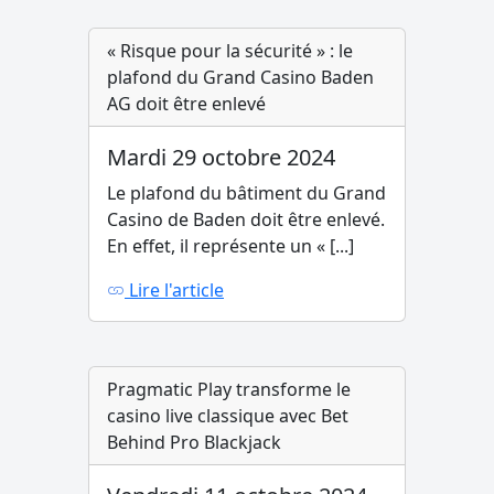
« Risque pour la sécurité » : le
plafond du Grand Casino Baden
AG doit être enlevé
Mardi 29 octobre 2024
Le plafond du bâtiment du Grand
Casino de Baden doit être enlevé.
En effet, il représente un « [...]
Lire l'article
Pragmatic Play transforme le
casino live classique avec Bet
Behind Pro Blackjack