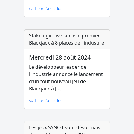
Lire l'article
Stakelogic Live lance le premier
Blackjack à 8 places de l'industrie
Mercredi 28 aoűt 2024
Le développeur leader de
l'industrie annonce le lancement
d'un tout nouveau jeu de
Blackjack à [...]
Lire l'article
Les jeux SYNOT sont désormais