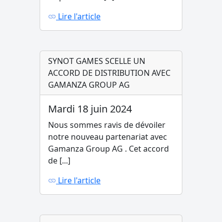
Lire l'article
SYNOT GAMES SCELLE UN
ACCORD DE DISTRIBUTION AVEC
GAMANZA GROUP AG
Mardi 18 juin 2024
Nous sommes ravis de dévoiler
notre nouveau partenariat avec
Gamanza Group AG . Cet accord
de [...]
Lire l'article