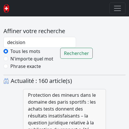
Affiner votre recherche
Password
Tous les mots
Rechercher
N'importe quel mot
Phrase exacte
Actualité : 160 article(s)
Protection des mineurs dans le
domaine des paris sportifs : les
achats tests donnent des
résultats insatisfaisants – la
question juridique relative à la