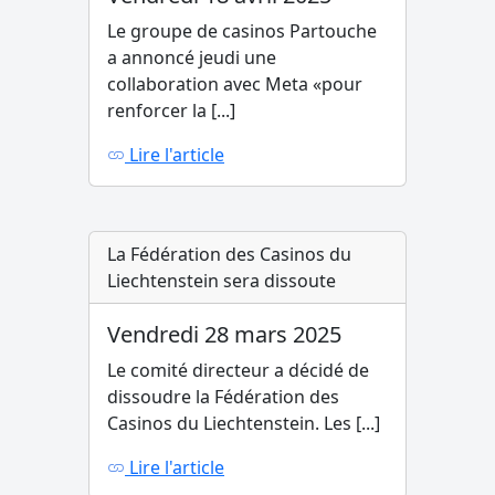
Le groupe de casinos Partouche
a annoncé jeudi une
collaboration avec Meta «pour
renforcer la [...]
Lire l'article
La Fédération des Casinos du
Liechtenstein sera dissoute
Vendredi 28 mars 2025
Le comité directeur a décidé de
dissoudre la Fédération des
Casinos du Liechtenstein. Les [...]
Lire l'article