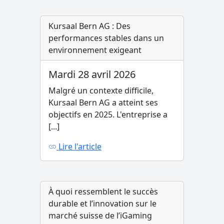
Kursaal Bern AG : Des
performances stables dans un
environnement exigeant
Mardi 28 avril 2026
Malgré un contexte difficile,
Kursaal Bern AG a atteint ses
objectifs en 2025. L'entreprise a
[...]
Lire l'article
À quoi ressemblent le succès
durable et l’innovation sur le
marché suisse de l’iGaming