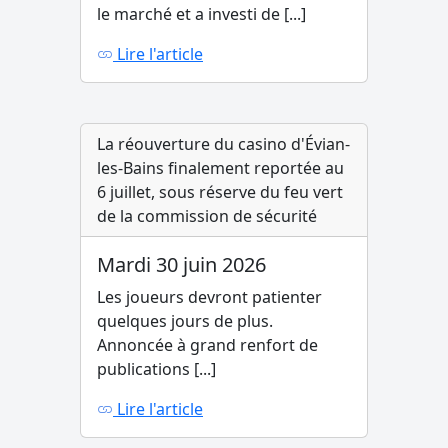
le marché et a investi de [...]
Lire l'article
La réouverture du casino d'Évian-
les-Bains finalement reportée au
6 juillet, sous réserve du feu vert
de la commission de sécurité
Mardi 30 juin 2026
Les joueurs devront patienter
quelques jours de plus.
Annoncée à grand renfort de
publications [...]
Lire l'article