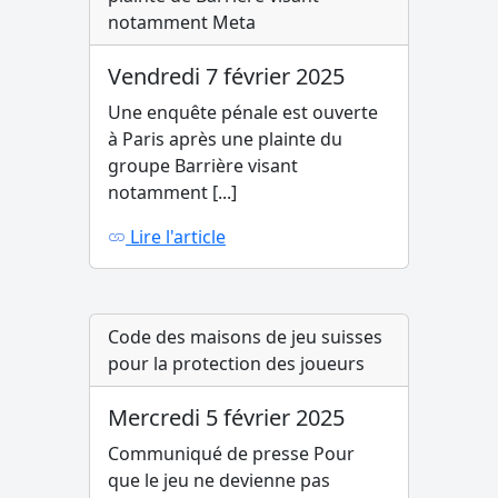
notamment Meta
Vendredi 7 février 2025
Une enquête pénale est ouverte
à Paris après une plainte du
groupe Barrière visant
notamment [...]
Lire l'article
Code des maisons de jeu suisses
pour la protection des joueurs
Mercredi 5 février 2025
Communiqué de presse Pour
que le jeu ne devienne pas