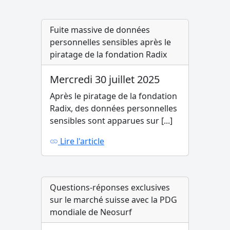
Fuite massive de données
personnelles sensibles après le
piratage de la fondation Radix
Mercredi 30 juillet 2025
Après le piratage de la fondation
Radix, des données personnelles
sensibles sont apparues sur [...]
Lire l'article
Questions-réponses exclusives
sur le marché suisse avec la PDG
mondiale de Neosurf