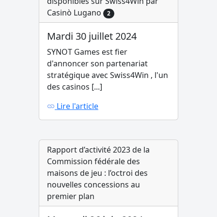
disponibles sur Swiss4Win par
Casinò Lugano
2
Mardi 30 juillet 2024
SYNOT Games est fier
d'annoncer son partenariat
stratégique avec Swiss4Win , l'un
des casinos [...]
Lire l'article
Rapport d’activité 2023 de la
Commission fédérale des
maisons de jeu : l’octroi des
nouvelles concessions au
premier plan